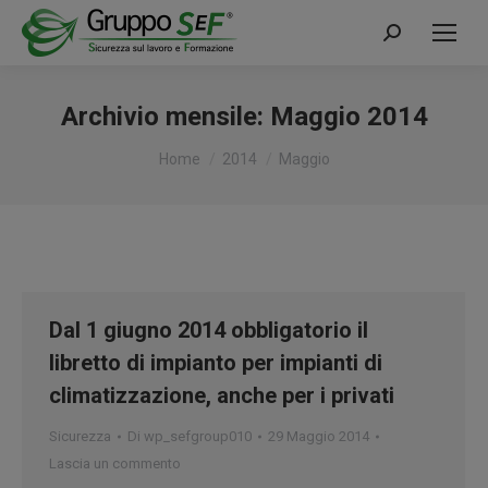
Cerca:
Archivio mensile:
Maggio 2014
Tu sei qui:
Home
2014
Maggio
Dal 1 giugno 2014 obbligatorio il
libretto di impianto per impianti di
climatizzazione, anche per i privati
Sicurezza
Di
wp_sefgroup010
29 Maggio 2014
Lascia un commento