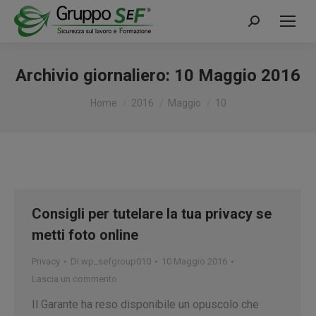
Cerca:
Archivio giornaliero:
10 Maggio 2016
Tu sei qui:
Home
2016
Maggio
10
Consigli per tutelare la tua privacy se
metti foto online
Privacy
Di
wp_sefgroup010
10 Maggio 2016
Lascia un commento
Il Garante ha reso disponibile un opuscolo che