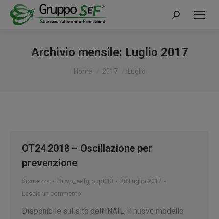
Cerca:
Archivio mensile:
Luglio 2017
Tu sei qui:
Home
2017
Luglio
OT24 2018 – Oscillazione per
prevenzione
Sicurezza
Di
wp_sefgroup010
28 Luglio 2017
Lascia un commento
Disponibile sul sito dell’INAIL, il nuovo modello