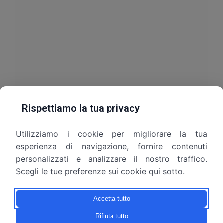
Rispettiamo la tua privacy
Utilizziamo i cookie per migliorare la tua
Autorizzo il trattamento dei dati trasmessi, ai
esperienza di navigazione, fornire contenuti
sensi dell’Art. 6 del Regolamento UE 2016/679, per le
personalizzati e analizzare il nostro traffico.
finalità riportate nella sezione privacy.*
Scegli le tue preferenze sui cookie qui sotto.
Accetta tutto
Rifiuta tutto