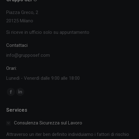
Piazza Greco, 2
20125 Milano
Si riceve in ufficio solo su appuntamento
Contattaci
info@grupposef.com
Orari:
Lunedì - Venerdì dalle 9:00 alle 18:00
Ci puoi trovare su:
Facebook
Linkedin
page
page
Services
opens
opens
in
in
Consulenza Sicurezza sul Lavoro
new
new
Attraverso un iter ben definito individuiamo i fattori di rischio
window
window