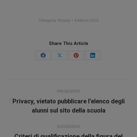
Categoria:
Privacy
6 Marzo 2013
Share This Article
Condividi
Condividi
Condividi
Condividi
su
su
su
su
Facebook
X
Pinterest
LinkedIn
Naviga
PRECEDENTE
tra
Privacy, vietato pubblicare l’elenco degli
Post
i
alunni sul sito della scuola
precedente:
post
SUCCESSIVO
Criteri di qualificazione della figura del