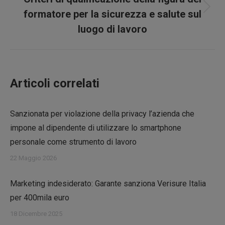
Prossimo
formatore per la sicurezza e salute sul
post:
luogo di lavoro
Articoli correlati
Sanzionata per violazione della privacy l’azienda che
impone al dipendente di utilizzare lo smartphone
personale come strumento di lavoro
22 Maggio 2026
Marketing indesiderato: Garante sanziona Verisure Italia
per 400mila euro
18 Dicembre 2025