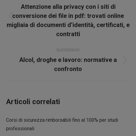
tra
Attenzione alla privacy con i siti di
i
conversione dei file in pdf: trovati online
Post
migliaia di documenti d’identità, certificati, e
precedente:
post
contratti
SUCCESSIVO
Alcol, droghe e lavoro: normative a
Prossimo
confronto
post:
Articoli correlati
Corsi di sicurezza rimborsabili fino al 100% per studi
professionali