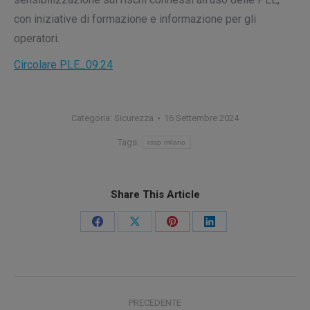
con iniziative di formazione e informazione per gli
operatori.
Circolare PLE_09.24
Categoria:
Sicurezza
16 Settembre 2024
Tags:
rssp milano
Share This Article
Condividi
Condividi
Condividi
Condividi
su
su
su
su
Facebook
X
Pinterest
LinkedIn
Naviga
PRECEDENTE