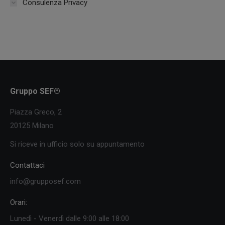
Consulenza Privacy
Gruppo SEF®
Piazza Greco, 2
20125 Milano
Si riceve in ufficio solo su appuntamento
Contattaci
info@grupposef.com
Orari:
Lunedì - Venerdì dalle 9:00 alle 18:00