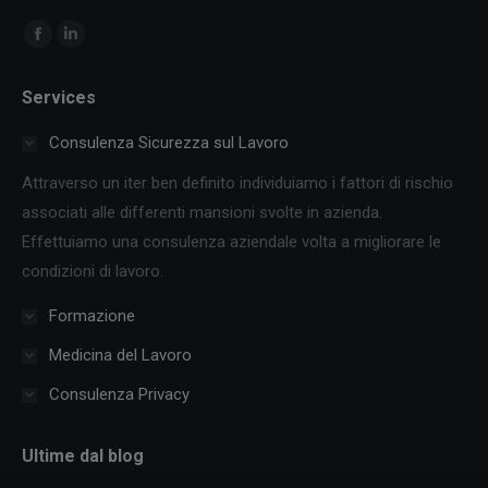
Ci puoi trovare su:
Facebook
Linkedin
page
page
Services
opens
opens
in
in
Consulenza Sicurezza sul Lavoro
new
new
Attraverso un iter ben definito individuiamo i fattori di rischio
window
window
associati alle differenti mansioni svolte in azienda.
Effettuiamo una consulenza aziendale volta a migliorare le
condizioni di lavoro.
Formazione
Medicina del Lavoro
Consulenza Privacy
Ultime dal blog