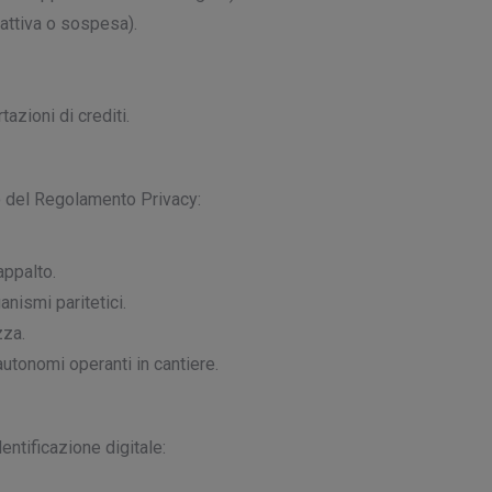
(attiva o sospesa).
azioni di crediti.
to del Regolamento Privacy:
appalto.
anismi paritetici.
zza.
autonomi operanti in cantiere.
ntificazione digitale: