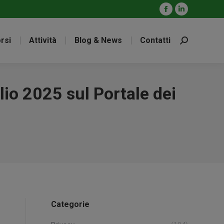
Facebook
Linkedin
page
page
rsi
Attività
Blog & News
Contatti
opens
opens
Cerca:
in
in
new
new
window
window
lio 2025 sul Portale dei
Categorie