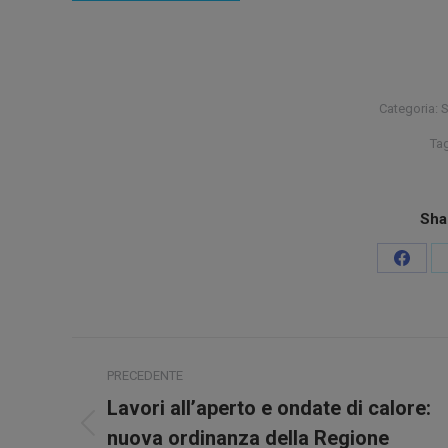
Categoria:
S
Ta
Sha
Condiv
su
Faceb
Naviga
PRECEDENTE
tra
Lavori all’aperto e ondate di calore:
Post
i
nuova ordinanza della Regione