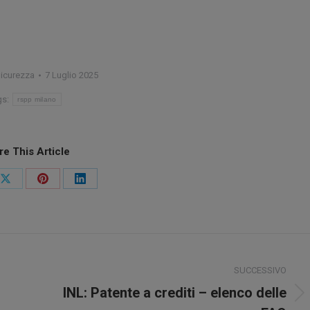
icurezza
7 Luglio 2025
gs:
rspp milano
re This Article
idi
Condividi
Condividi
Condividi
su
su
su
ook
X
Pinterest
LinkedIn
SUCCESSIVO
INL: Patente a crediti – elenco delle
Prossimo