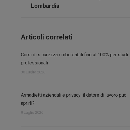
precedente:
Lombardia
post
Articoli correlati
Corsi di sicurezza rimborsabili fino al 100% per studi
professionali
30 Luglio 2026
Armadietti aziendali e privacy: il datore di lavoro può
aprirli?
9 Luglio 2026