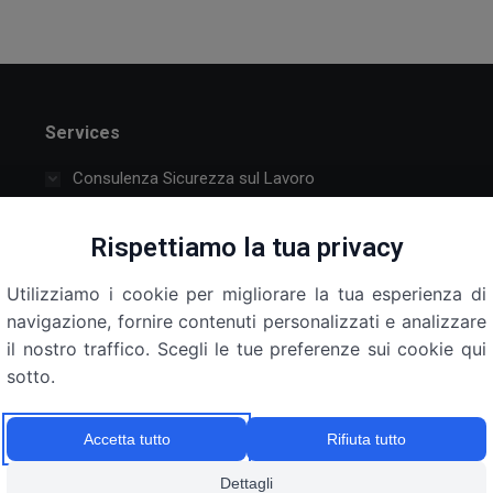
Services
Consulenza Sicurezza sul Lavoro
Attraverso un iter ben definito individuiamo i fattori di
Rispettiamo la tua privacy
rischio associati alle differenti mansioni svolte in
azienda. Effettuiamo una consulenza aziendale volta a
Utilizziamo i cookie per migliorare la tua esperienza di
migliorare le condizioni di lavoro.
navigazione, fornire contenuti personalizzati e analizzare
il nostro traffico. Scegli le tue preferenze sui cookie qui
Formazione
sotto.
Medicina del Lavoro
Consulenza Privacy
Accetta tutto
Rifiuta tutto
Dettagli