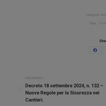
Categoria:
Sic
Tags:
forma
Sha
Condiv
su
Faceb
Naviga
PRECEDENTE
tra
Decreto 18 settembre 2024, n. 132 –
Post
i
Nuove Regole per la Sicurezza nei
precedente:
Cantieri.
post