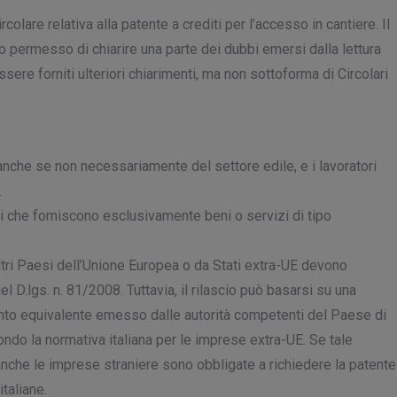
colare relativa alla patente a crediti per l’accesso in cantiere. Il
 permesso di chiarire una parte dei dubbi emersi dalla lettura
e forniti ulteriori chiarimenti, ma non sottoforma di Circolari
 anche se non necessariamente del settore edile, e i lavoratori
.
i che forniscono esclusivamente beni o servizi di tipo
ltri Paesi dell’Unione Europea o da Stati extra-UE devono
l D.lgs. n. 81/2008. Tuttavia, il rilascio può basarsi su una
nto equivalente emesso dalle autorità competenti del Paese di
ondo la normativa italiana per le imprese extra-UE. Se tale
nche le imprese straniere sono obbligate a richiedere la patente
taliane.