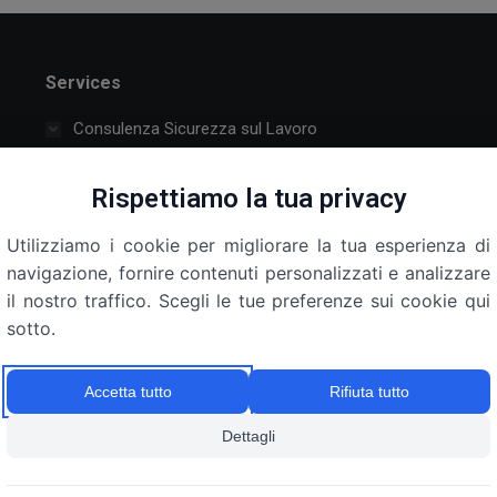
Services
Consulenza Sicurezza sul Lavoro
Attraverso un iter ben definito individuiamo i fattori di
Rispettiamo la tua privacy
rischio associati alle differenti mansioni svolte in
azienda. Effettuiamo una consulenza aziendale volta a
Utilizziamo i cookie per migliorare la tua esperienza di
migliorare le condizioni di lavoro.
navigazione, fornire contenuti personalizzati e analizzare
il nostro traffico. Scegli le tue preferenze sui cookie qui
Formazione
sotto.
Medicina del Lavoro
Consulenza Privacy
Accetta tutto
Rifiuta tutto
Dettagli