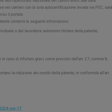
ale dell’Ispettorato Nazionale del Lavoro entro tale data.
 nei cantieri con la sola autocertificazione inviata via PEC; sarà
rso il portale.
tente conterrà le seguenti informazioni:
ndividuale o del lavoratore autonomo titolare della patente;
in caso di infortuni gravi, come previsto dall’art. 27, comma 8,
tano la riduzione dei crediti della patente, in conformità all’art.
-2024-ore-17