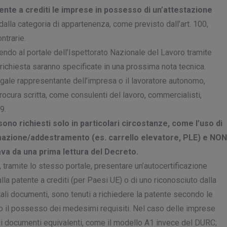
tente a crediti le imprese in possesso di un’attestazione
alla categoria di appartenenza, come previsto dall’art. 100,
ntrarie.
ndo al portale dell’Ispettorato Nazionale del Lavoro tramite
 richiesta saranno specificate in una prossima nota tecnica.
legale rappresentante dell’impresa o il lavoratore autonomo,
ocura scritta, come consulenti del lavoro, commercialisti,
9.
sono richiesti solo in particolari circostanze, come l’uso di
mazione/addestramento (es. carrello elevatore, PLE) e NON
a da una prima lettura del Decreto.
 tramite lo stesso portale, presentare un’autocertificazione
la patente a crediti (per Paesi UE) o di uno riconosciuto dalla
tali documenti, sono tenuti a richiedere la patente secondo le
ndo il possesso dei medesimi requisiti. Nel caso delle imprese
i documenti equivalenti, come il modello A1 invece del DURC;