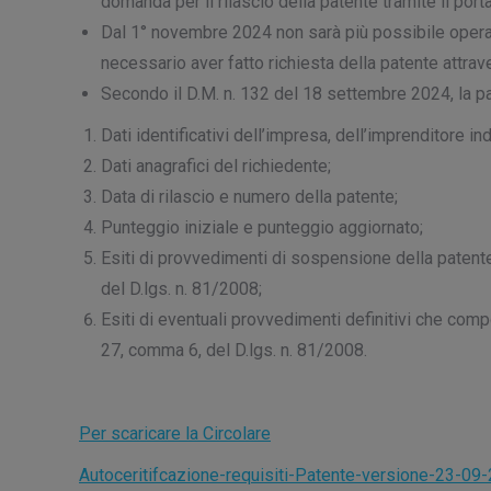
domanda per il rilascio della patente tramite il port
Dal 1° novembre 2024 non sarà più possibile operare
necessario aver fatto richiesta della patente attrave
Secondo il D.M. n. 132 del 18 settembre 2024, la pa
Dati identificativi dell’impresa, dell’imprenditore i
Dati anagrafici del richiedente;
Data di rilascio e numero della patente;
Punteggio iniziale e punteggio aggiornato;
Esiti di provvedimenti di sospensione della patente 
del D.lgs. n. 81/2008;
Esiti di eventuali provvedimenti definitivi che compor
27, comma 6, del D.lgs. n. 81/2008.
Per scaricare la Circolare
Autoceritifcazione-requisiti-Patente-versione-23-09