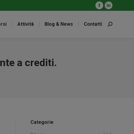
Facebook
Linkedin
page
page
rsi
Attività
Blog & News
Contatti
opens
opens
Cerca:
in
in
new
new
window
window
te a crediti.
Categorie