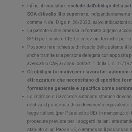
Infine, il legislatore
esclude dall’obbligo della pa
SOA di livello III o superiore
, indipendentemente d
comma 4, del D.lgs. n. 36/2023, salvo indicazioni co
La patente viene emessa in formato digitale accede
SPID personale o CIE. Le istruzioni tecniche per la
Possono fare richiesta di rilascio della patente il 
anche tramite una persona delegata con apposita pr
avvocati o CAF, ai sensi dell’art. 1 della L. n. 12/197
Gli obblighi formativi per i lavoratori autonomi 
attrezzature che necessitano di specifica for
formazione generale e specifica come sembrav
Le imprese e i lavoratori autonomi stranieri devono,
relativa al possesso di un documento equivalente al
legge italiana (per Paesi extra UE). In mancanza di 
procedure previste per i soggetti italiani, attesta
stabilite in un Paese UE, è ammesso il possesso d