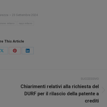
urezza
23 Settembre 2024
zione milano
rspp milano
re This Article
idi
Condividi
Condividi
Condividi
su
su
su
ook
X
Pinterest
LinkedIn
SUCCESSIVO
Chiarimenti relativi alla richiesta del
Prossimo
DURF per il rilascio della patente a
post:
crediti