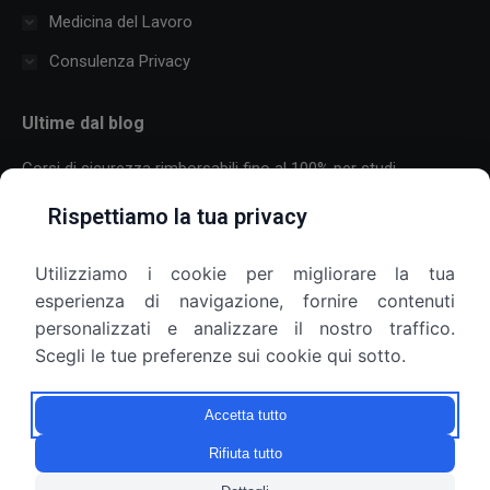
Medicina del Lavoro
Consulenza Privacy
Ultime dal blog
Corsi di sicurezza rimborsabili fino al 100% per studi
professionali
Rispettiamo la tua privacy
30 Luglio 2026
Utilizziamo i cookie per migliorare la tua
Formazione sulla sicurezza per aziende con molti dipendenti:
esperienza di navigazione, fornire contenuti
come organizzare corsi, scadenze e più sedi
personalizzati e analizzare il nostro traffico.
25 Luglio 2026
Scegli le tue preferenze sui cookie qui sotto.
Armadietti aziendali e privacy: il datore di lavoro può aprirli?
Accetta tutto
9 Luglio 2026
Rifiuta tutto