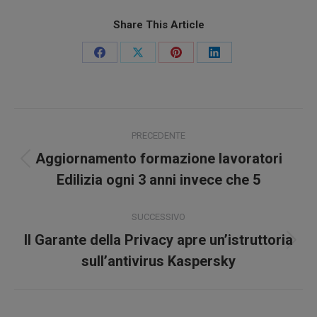
Share This Article
Condividi
Condividi
Condividi
Condividi
su
su
su
su
Facebook
X
Pinterest
LinkedIn
Naviga
PRECEDENTE
tra
Aggiornamento formazione lavoratori
Post
i
Edilizia ogni 3 anni invece che 5
precedente:
post
SUCCESSIVO
Il Garante della Privacy apre un’istruttoria
Prossimo
sull’antivirus Kaspersky
post: