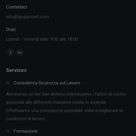
Contattaci
info@grupposef.com
Orari:
Lunedì - Venerdì dalle 9:00 alle 18:00
Ci puoi trovare su:
Facebook
Linkedin
page
page
Services
opens
opens
in
in
Consulenza Sicurezza sul Lavoro
new
new
Attraverso un iter ben definito individuiamo i fattori di rischio
window
window
associati alle differenti mansioni svolte in azienda.
Effettuiamo una consulenza aziendale volta a migliorare le
condizioni di lavoro.
Formazione