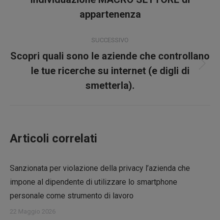
i
precedente:
appartenenza
post
SUCCESSIVO
Scopri quali sono le aziende che controllano
Prossimo
le tue ricerche su internet (e digli di
post:
smetterla).
Articoli correlati
Sanzionata per violazione della privacy l’azienda che
impone al dipendente di utilizzare lo smartphone
personale come strumento di lavoro
22 Maggio 2026