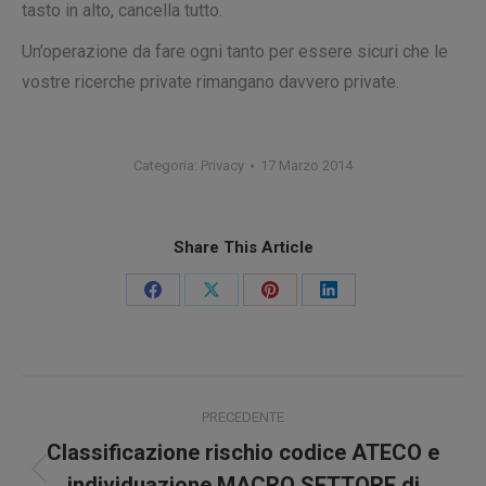
tasto in alto,
cancella tutto
.
Un’operazione da fare ogni tanto per essere sicuri che le
vostre ricerche private rimangano
davvero
private.
Categoria:
Privacy
17 Marzo 2014
Share This Article
Condividi
Condividi
Condividi
Condividi
su
su
su
su
Facebook
X
Pinterest
LinkedIn
Naviga
PRECEDENTE
tra
Classificazione rischio codice ATECO e
Post
individuazione MACRO SETTORE di