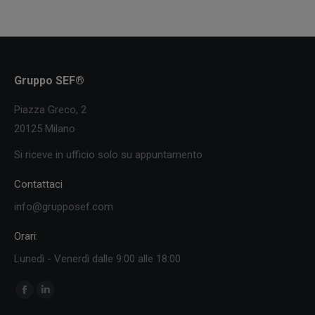
Gruppo SEF®
Piazza Greco, 2
20125 Milano
Si riceve in ufficio solo su appuntamento
Contattaci
info@grupposef.com
Orari:
Lunedì - Venerdì dalle 9:00 alle 18:00
Ci puoi trovare su:
Facebook
Linkedin