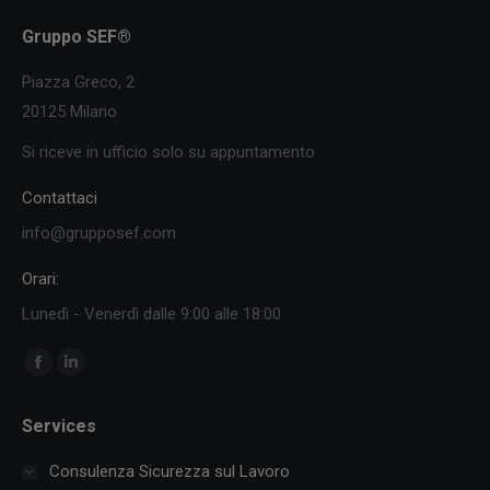
Gruppo SEF®
Piazza Greco, 2
20125 Milano
Si riceve in ufficio solo su appuntamento
Contattaci
info@grupposef.com
Orari:
Lunedì - Venerdì dalle 9:00 alle 18:00
Ci puoi trovare su:
Facebook
Linkedin
page
page
Services
opens
opens
in
in
Consulenza Sicurezza sul Lavoro
new
new