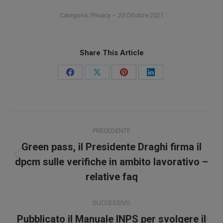
Categoria:
Privacy
20 Ottobre 2021
Share This Article
Condividi
Condividi
Condividi
Condividi
su
su
su
su
Facebook
X
Pinterest
LinkedIn
Naviga
PRECEDENTE
tra
Green pass, il Presidente Draghi firma il
Post
i
dpcm sulle verifiche in ambito lavorativo –
precedente:
relative faq
post
SUCCESSIVO
Pubblicato il Manuale INPS per svolgere il