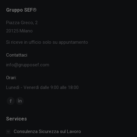
Gruppo SEF®
Piazza Greco, 2
20125 Milano
Si riceve in ufficio solo su appuntamento
Contattaci
info@grupposef.com
Orari:
Lunedì - Venerdì dalle 9:00 alle 18:00
Ci puoi trovare su:
Facebook
Linkedin
page
page
Services
opens
opens
in
in
Consulenza Sicurezza sul Lavoro
new
new