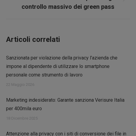
Prossimo
controllo massivo dei green pass
post:
Articoli correlati
Sanzionata per violazione della privacy l’azienda che
impone al dipendente di utilizzare lo smartphone
personale come strumento di lavoro
22 Maggio 2026
Marketing indesiderato: Garante sanziona Verisure Italia
per 400mila euro
18 Dicembre 2025
Attenzione alla privacy con i siti di conversione dei file in