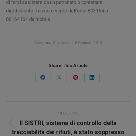
di farsi assistere da un patronato o contattare
direttamente il numero verde dell’ente 803164 o
06164164 da mobile
Categoria:
Sicurezza
8 Gennaio 2019
Share This Article
Condividi
Condividi
Condividi
Condividi
su
su
su
su
Facebook
X
Pinterest
LinkedIn
Naviga
PRECEDENTE
tra
Il SISTRI, sistema di controllo della
Post
i
tracciabilità dei rifiuti, è stato soppresso
precedente: