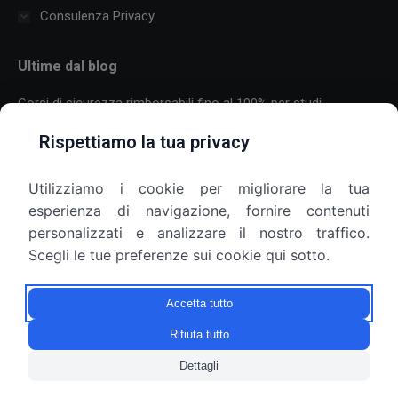
Consulenza Privacy
Ultime dal blog
Corsi di sicurezza rimborsabili fino al 100% per studi
professionali
Rispettiamo la tua privacy
30 Luglio 2026
Utilizziamo i cookie per migliorare la tua
Formazione sulla sicurezza per aziende con molti dipendenti:
esperienza di navigazione, fornire contenuti
come organizzare corsi, scadenze e più sedi
personalizzati e analizzare il nostro traffico.
25 Luglio 2026
Scegli le tue preferenze sui cookie qui sotto.
Armadietti aziendali e privacy: il datore di lavoro può aprirli?
Accetta tutto
9 Luglio 2026
Rifiuta tutto
Dettagli