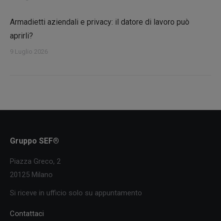
Armadietti aziendali e privacy: il datore di lavoro può
aprirli?
9 Luglio 2026
Gruppo SEF®
Piazza Greco, 2
20125 Milano
Si riceve in ufficio solo su appuntamento
Contattaci