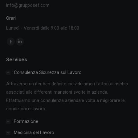
info@grupposef.com
Orari:
Lunedì - Venerdì dalle 9:00 alle 18:00
Ci puoi trovare su:
Facebook
Linkedin
page
page
Services
opens
opens
in
in
Consulenza Sicurezza sul Lavoro
new
new
Attraverso un iter ben definito individuiamo i fattori di rischio
window
window
associati alle differenti mansioni svolte in azienda.
Effettuiamo una consulenza aziendale volta a migliorare le
condizioni di lavoro.
Formazione
Medicina del Lavoro