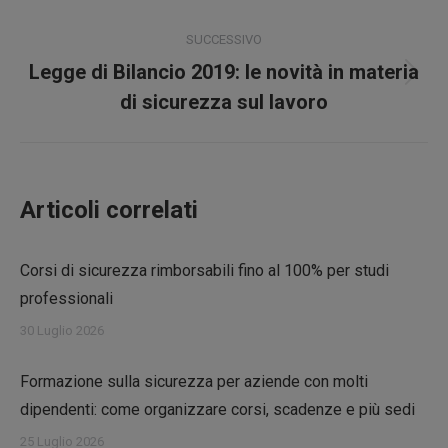
post
SUCCESSIVO
Legge di Bilancio 2019: le novità in materia
Prossimo
di sicurezza sul lavoro
post:
Articoli correlati
Corsi di sicurezza rimborsabili fino al 100% per studi
professionali
30 Luglio 2026
Formazione sulla sicurezza per aziende con molti
dipendenti: come organizzare corsi, scadenze e più sedi
25 Luglio 2026