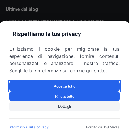
Ultime dal blog
Corsi di sicurezza rimborsabili fino al 100% per studi
professionali
Rispettiamo la tua privacy
30 Luglio 2026
Utilizziamo i cookie per migliorare la tua
Formazione sulla sicurezza per aziende con molti dipendenti:
esperienza di navigazione, fornire contenuti
come organizzare corsi, scadenze e più sedi
personalizzati e analizzare il nostro traffico.
25 Luglio 2026
Scegli le tue preferenze sui cookie qui sotto.
Armadietti aziendali e privacy: il datore di lavoro può aprirli?
Accetta tutto
9 Luglio 2026
Rifiuta tutto
Dettagli
© Copyright 2010 - 2026 Gruppo SEF S.r.l. - P.IVA 10209820967
Informativa sulla privacy
Fornito da:
KG Media