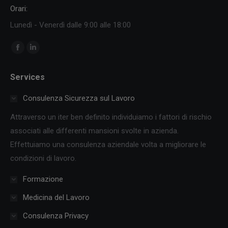
Orari:
Lunedì - Venerdì dalle 9:00 alle 18:00
Ci puoi trovare su:
Facebook
Linkedin
page
page
Services
opens
opens
in
in
Consulenza Sicurezza sul Lavoro
new
new
Attraverso un iter ben definito individuiamo i fattori di rischio
window
window
associati alle differenti mansioni svolte in azienda.
Effettuiamo una consulenza aziendale volta a migliorare le
condizioni di lavoro.
Formazione
Medicina del Lavoro
Consulenza Privacy