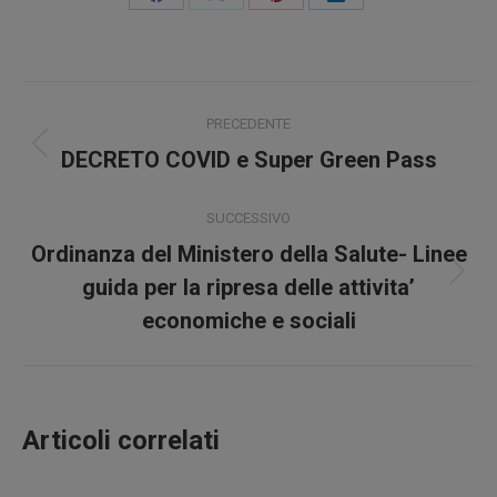
Condividi
Condividi
Condividi
Condividi
su
su
su
su
Facebook
X
Pinterest
LinkedIn
Naviga
PRECEDENTE
tra
Post
DECRETO COVID e Super Green Pass
precedente:
i
SUCCESSIVO
post
Ordinanza del Ministero della Salute- Linee
Prossimo
guida per la ripresa delle attivita’
post:
economiche e sociali
Articoli correlati