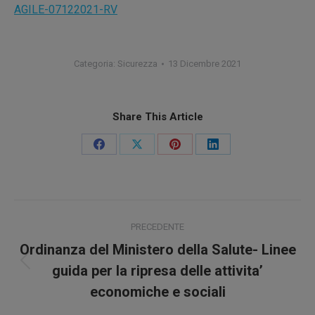
AGILE-07122021-RV
Categoria:
Sicurezza
13 Dicembre 2021
Share This Article
Condividi
Condividi
Condividi
Condividi
su
su
su
su
Facebook
X
Pinterest
LinkedIn
Naviga
PRECEDENTE
tra
Ordinanza del Ministero della Salute- Linee
Post
i
guida per la ripresa delle attivita’
precedente:
economiche e sociali
post