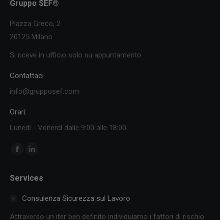
Gruppo SEF®
Piazza Greco, 2
20125 Milano
Si riceve in ufficio solo su appuntamento
Contattaci
info@grupposef.com
Orari:
Lunedì - Venerdì dalle 9:00 alle 18:00
Ci puoi trovare su:
Facebook
Linkedin
page
page
Services
opens
opens
in
in
Consulenza Sicurezza sul Lavoro
new
new
Attraverso un iter ben definito individuiamo i fattori di rischio
window
window