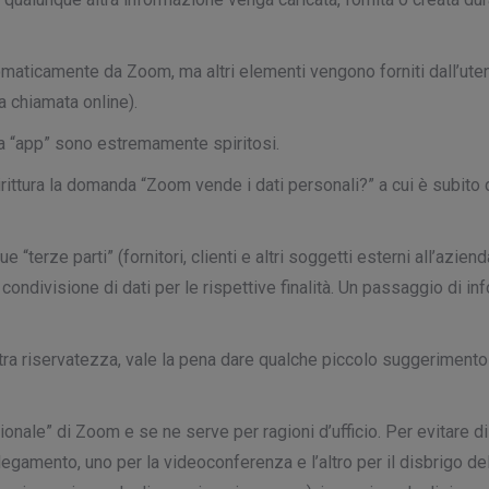
utomaticamente da Zoom, ma altri elementi vengono forniti dall’
a chiamata online).
sta “app” sono estremamente spiritosi.
ddirittura la domanda “Zoom vende i dati personali?” a cui è subit
“terze parti” (fornitori, clienti e altri soggetti esterni all’azien
condivisione di dati per le rispettive finalità. Un passaggio di inf
stra riservatezza, vale la pena dare qualche piccolo suggerimento
ale” di Zoom e se ne serve per ragioni d’ufficio. Per evitare di “
legamento, uno per la videoconferenza e l’altro per il disbrigo del