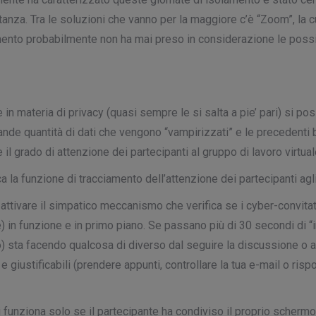
anza. Tra le soluzioni che vanno per la maggiore c’è “Zoom”, la c
rumento probabilmente non ha mai preso in considerazione le poss
e in materia di privacy (quasi sempre le si salta a pie’ pari) si 
de quantità di dati che vengono “vampirizzati” e le precedenti br
e il grado di attenzione dei partecipanti al gruppo di lavoro virtu
 la funzione di tracciamento dell’attenzione dei partecipanti agli 
tivare il simpatico meccanismo che verifica se i cyber-convitat
) in funzione e in primo piano. Se passano più di 30 secondi di “in
a facendo qualcosa di diverso dal seguire la discussione o ascol
 giustificabili (prendere appunti, controllare la tua e-mail o risp
 funziona solo se il partecipante ha condiviso il proprio schermo