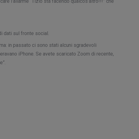
are l’allarme “Tizio sta facendo qualcos’altro!!!” che
 dati sul fronte social.
a: in passato ci sono stati alcuni sgradevoli
doperavano iPhone. Se avete scaricato Zoom di recente,
e”.