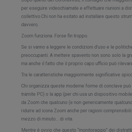
per eseguire videochiamate e effettuare riunioni a dist
collettivo.Chi non ha esitato ad installare questo st
davvero.
Zoom funziona. Forse fin troppo.
Se si vanno a leggere le condizioni d’uso e le politich
preoccupanti. A mettere spavento non sono solo la gran
ma anche il fatto che il proprio capo ufficio può rilevar
Tra le caratteristiche maggiormente significative spicca
Chi organizza queste moderne forme di conclave può at
tramite PC) o la app (per chi usa un dispositivo mobile
da Zoom che qualcuno (e non genericamente qualcuno) st
ridurre ad icona Zoom anche per ragioni comprensibili e
mezzo di minuto… di vita.
Mentre è ovvio che questo “monitoraggio” dei distratti