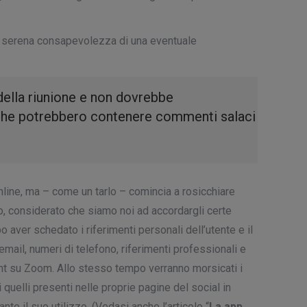
ero serena consapevolezza di una eventuale
della riunione e non dovrebbe
i (che potrebbero contenere commenti salaci
nline, ma – come un tarlo – comincia a rosicchiare
o, considerato che siamo noi ad accordargli certe
o aver schedato i riferimenti personali dell’utente e il
email, numeri di telefono, riferimenti professionali e
ount su Zoom. Allo stesso tempo verranno morsicati i
i quelli presenti nelle proprie pagine del social in
te il suo utilizzo. (Vedasi anche l’articolo “
La app