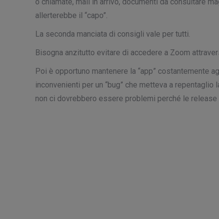
o chiamate, mail in arrivo, documenti da consultare mag
allerterebbe il “capo”.
La seconda manciata di consigli vale per tutti.
Bisogna anzitutto evitare di accedere a Zoom attraverso
Poi è opportuno mantenere la “app” costantemente aggi
inconvenienti per un “bug” che metteva a repentaglio l
non ci dovrebbero essere problemi perché le release pi