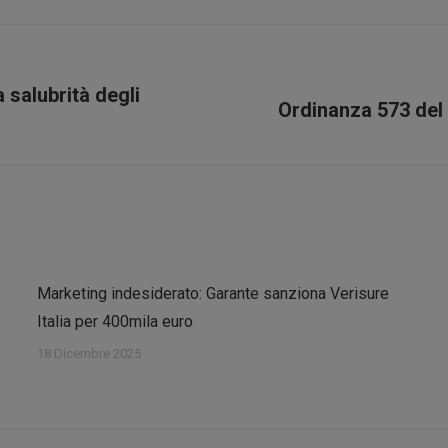
Facebook
X
Pinterest
LinkedIn
a salubrità degli
Prossimo
Ordinanza 573 del
post:
Marketing indesiderato: Garante sanziona Verisure
Italia per 400mila euro
18 Dicembre 2025