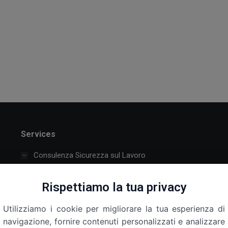
Services
Consulenza Sicurezza sul Lavoro
Attraverso un iter ben definito individuiamo i fattori di
Rispettiamo la tua privacy
rischio associati alle differenti mansioni svolte in
azienda. Effettuiamo una consulenza aziendale volta a
Utilizziamo i cookie per migliorare la tua esperienza di
migliorare le condizioni di lavoro.
navigazione, fornire contenuti personalizzati e analizzare