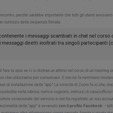
l’incontro, perché sarebbe importante che tutti gli utenti avess
 riutilizzo della sequenza filmata.
 contenente i messaggi scambiati in chat nel corso 
 messaggi diretti inoltrati tra singoli partecipant
 fare la spia se ci si distrae un attimo nel corso di un meeting o
ronico che utilizziamo per comunicare. E non ne fa nemmeno mister
se di installazione della “app”.La voracità di Zoom fa sì che, dop
ustodite nella rubrica: nomi e cognomi, indirizzi di casa/ufficio/
 fruitore occasionale del servizio e non ha registrato un suo acc
unzionalità della “app” è avvenuto
con il profilo Facebook
– tutt
qualunque altra informazione venga caricata, fornita o creata duran