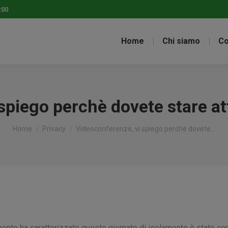
:00
Home
Chi siamo
Co
spiego perchè dovete stare at
Tu sei qui:
Home
Privacy
Videoconferenze, vi spiego perchè dovete…
ente ha caratterizzato queste giornate di isolamento è stato cer