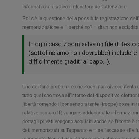
informati che è attivo il rilevatore dell’attenzione.
Poi c’è la questione della possibile registrazione del
memorizzazione e – perché no? – di un non escludibile
In ogni caso Zoom salva un file di testo
(sottolineiamo non dovrebbe) includere i
difficilmente graditi al capo…).
Uno dei tanti problemi è che Zoom non si accontenta di
tutto quel che trova all’interno del dispositivo elett
libertà fornendo il consenso a tante (troppe) cose in fa
relativo numero IP, vengano addentate le informazioni c
dettagli privati vengono acquisiti anche se l’utente è
dati memorizzati sull’apparato e – se l’accesso alle f
argomento. Non è finita. Zoom è insaziabile e fagocita 