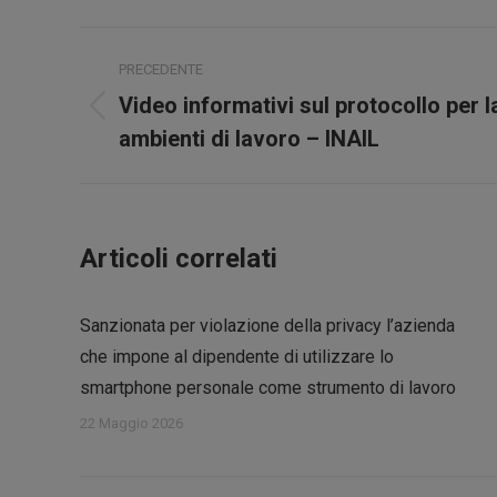
Naviga
PRECEDENTE
tra
Video informativi sul protocollo per l
Post
i
ambienti di lavoro – INAIL
precedente:
post
Articoli correlati
Sanzionata per violazione della privacy l’azienda
che impone al dipendente di utilizzare lo
smartphone personale come strumento di lavoro
22 Maggio 2026