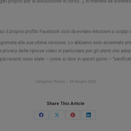
ari proprio per la discussione in corso…), in maniera da disinnesc
 il proprio profilo Facebook così da evitare intrusioni o scippi di
ornata alla sua ultima versione. Lo abbiamo solo accennato prim
a privacy delle riprese video in particolare per gli utenti che a
ù recenti sono state – come si dice in questi giorni – “sanificat
Categoria:
Privacy
26 Giugno 2020
Share This Article
Condividi
Condividi
Condividi
Condividi
su
su
su
su