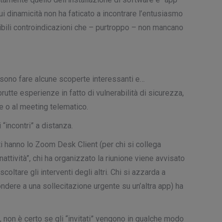
ui dinamicità non ha faticato a incontrare l’entusiasmo
ibili controindicazioni che – purtroppo – non mancano
possono fare alcune scoperte interessanti e…
utte esperienze in fatto di vulnerabilità di sicurezza,
ale o al meeting telematico.
“incontri” a distanza.
i hanno lo Zoom Desk Client (per chi si collega
attività”, chi ha organizzato la riunione viene avvisato
tare gli interventi degli altri. Chi si azzarda a
ondere a una sollecitazione urgente su un’altra app) ha
, non è certo se gli “invitati” vengono in qualche modo