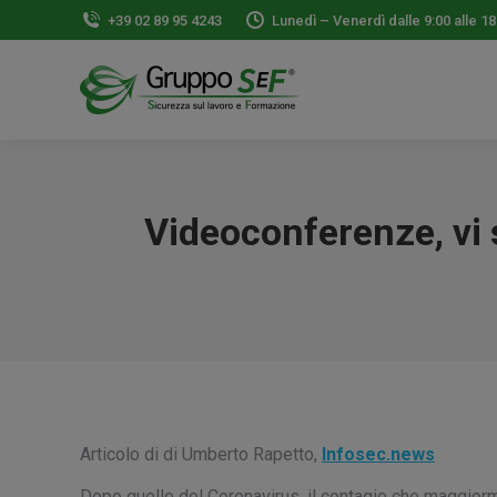
+39 02 89 95 4243
Lunedì – Venerdì dalle 9:00 alle 18
Videoconferenze, vi 
Articolo di di Umberto Rapetto,
Infosec.news
Dopo quello del Coronavirus, il contagio che maggiorm