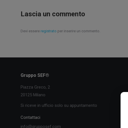
Lascia un commento
Devi essere
registrato
per inserire un commento.
Gruppo SEF®
Piazza Greco, 2
20125 Milano
Si riceve in ufficio solo su appuntamento
Contattaci
info@grupposef.com