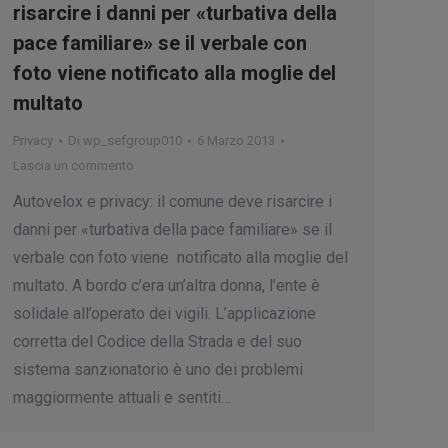
risarcire i danni per «turbativa della
pace familiare» se il verbale con
foto viene notificato alla moglie del
multato
Privacy
Di
wp_sefgroup010
6 Marzo 2013
Lascia un commento
Autovelox e privacy: il comune deve risarcire i
danni per «turbativa della pace familiare» se il
verbale con foto viene notificato alla moglie del
multato. A bordo c’era un’altra donna, l’ente è
solidale all’operato dei vigili. L’applicazione
corretta del Codice della Strada e del suo
sistema sanzionatorio è uno dei problemi
maggiormente attuali e sentiti…