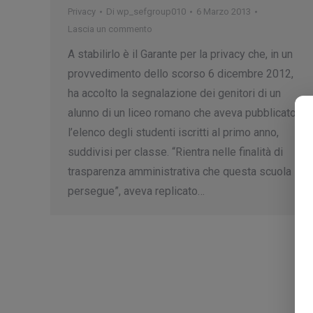
Privacy
Di
wp_sefgroup010
6 Marzo 2013
Lascia un commento
A stabilirlo è il Garante per la privacy che, in un
provvedimento dello scorso 6 dicembre 2012,
ha accolto la segnalazione dei genitori di un
alunno di un liceo romano che aveva pubblicato
l’elenco degli studenti iscritti al primo anno,
suddivisi per classe. “Rientra nelle finalità di
trasparenza amministrativa che questa scuola
persegue”, aveva replicato…