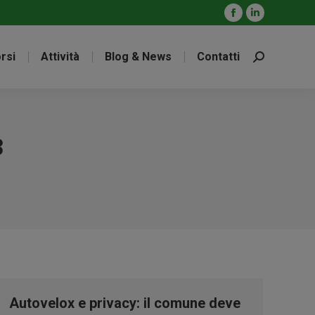
Facebook
Linkedin
page
page
rsi
Attività
Blog & News
Contatti
opens
opens
Cerca:
in
in
new
new
window
window
3
Autovelox e privacy: il comune deve