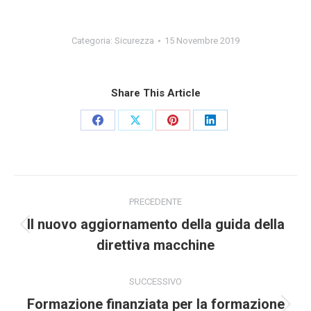
Categoria:
Sicurezza
15 Novembre 2019
Share This Article
Condividi
Condividi
Condividi
Condividi
su
su
su
su
Facebook
X
Pinterest
LinkedIn
Naviga
PRECEDENTE
tra
Il nuovo aggiornamento della guida della
Post
i
direttiva macchine
precedente:
post
SUCCESSIVO
Formazione finanziata per la formazione