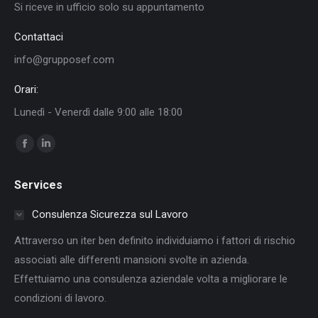
Si riceve in ufficio solo su appuntamento
Contattaci
info@grupposef.com
Orari:
Lunedì - Venerdì dalle 9:00 alle 18:00
Ci puoi trovare su:
Facebook
Linkedin
page
page
Services
opens
opens
in
in
Consulenza Sicurezza sul Lavoro
new
new
Attraverso un iter ben definito individuiamo i fattori di rischio
window
window
associati alle differenti mansioni svolte in azienda.
Effettuiamo una consulenza aziendale volta a migliorare le
condizioni di lavoro.