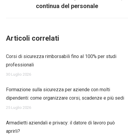
Prossimo
continua del personale
post:
Articoli correlati
Corsi di sicurezza rimborsabili fino al 100% per studi
professionali
30 Luglio 2026
Formazione sulla sicurezza per aziende con molti
dipendenti: come organizzare corsi, scadenze e più sedi
25 Luglio 2026
Armadietti aziendali e privacy: il datore di lavoro può
aprirli?