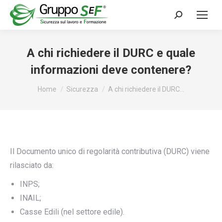
Cerca:
A chi richiedere il DURC e quale
informazioni deve contenere?
Tu sei qui:
Home
Sicurezza
A chi richiedere il DURC…
Il Documento unico di regolarità contributiva (DURC) viene
rilasciato da:
INPS;
INAIL;
Casse Edili (nel settore edile).