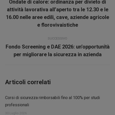
tra
Ondate di calore: ordinanza per divieto di
i
attività lavorativa all’aperto tra le 12.30 e le
Post
16.00 nelle aree edili, cave, aziende agricole
precedente:
post
e florovivaistiche
SUCCESSIVO
Fondo Screening e DAE 2026: un’opportunità
Prossimo
per migliorare la sicurezza in azienda
post:
Articoli correlati
Corsi di sicurezza rimborsabili fino al 100% per studi
professionali
30 Luglio 2026