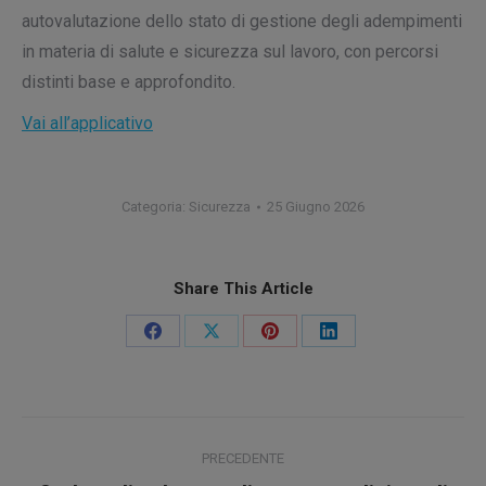
autovalutazione dello stato di gestione degli adempimenti
in materia di salute e sicurezza sul lavoro, con percorsi
distinti base e approfondito.
Vai all’applicativo
Categoria:
Sicurezza
25 Giugno 2026
Share This Article
Condividi
Condividi
Condividi
Condividi
su
su
su
su
Facebook
X
Pinterest
LinkedIn
Naviga
PRECEDENTE