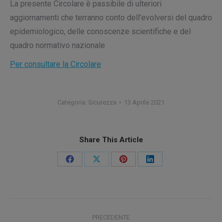
La presente Circolare è passibile di ulteriori
aggiornamenti che terranno conto dell’evolversi del quadro
epidemiologico, delle conoscenze scientifiche e del
quadro normativo nazionale
Per consultare la Circolare
Categoria:
Sicurezza
13 Aprile 2021
Share This Article
Condividi
Condividi
Condividi
Condividi
su
su
su
su
Facebook
X
Pinterest
LinkedIn
Naviga
PRECEDENTE