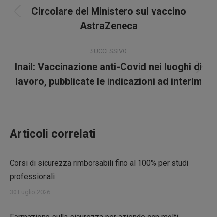
tra
Circolare del Ministero sul vaccino
Post
i
AstraZeneca
precedente:
post
SUCCESSIVO
Inail: Vaccinazione anti-Covid nei luoghi di
Prossimo
lavoro, pubblicate le indicazioni ad interim
post:
Articoli correlati
Corsi di sicurezza rimborsabili fino al 100% per studi
professionali
30 Luglio 2026
Formazione sulla sicurezza per aziende con molti