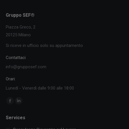
Gruppo SEF®
Piazza Greco, 2
20125 Milano
Si riceve in ufficio solo su appuntamento
Contattaci
info@grupposef.com
Orari:
Lunedì - Venerdì dalle 9:00 alle 18:00
Ci puoi trovare su:
Facebook
Linkedin
page
page
Services
opens
opens
in
in