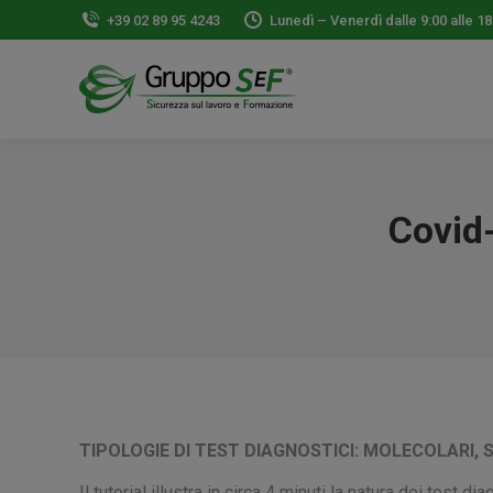
+39 02 89 95 4243
Lunedì – Venerdì dalle 9:00 alle 18
Covid-
TIPOLOGIE DI TEST DIAGNOSTICI: MOLECOLARI, S
Il tutorial illustra in circa 4 minuti la natura dei test