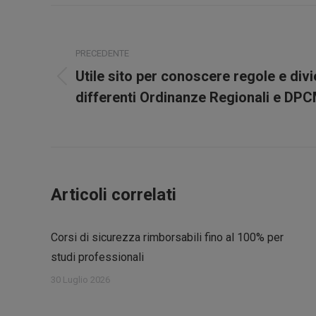
Naviga
tra
PRECEDENTE
i
Utile sito per conoscere regole e divi
Post
differenti Ordinanze Regionali e DPC
precedente:
post
Articoli correlati
Corsi di sicurezza rimborsabili fino al 100% per
studi professionali
30 Luglio 2026