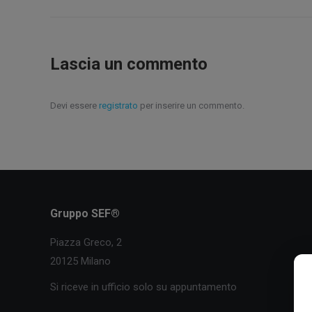
Lascia un commento
Devi essere
registrato
per inserire un commento.
Gruppo SEF®
Piazza Greco, 2
20125 Milano
Si riceve in ufficio solo su appuntamento