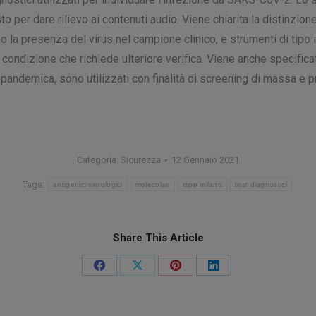
 per dare rilievo ai contenuti audio. Viene chiarita la distinzione
 la presenza del virus nel campione clinico, e strumenti di tipo i
, condizione che richiede ulteriore verifica. Viene anche specificat
andemica, sono utilizzati con finalità di screening di massa e 
Categoria:
Sicurezza
12 Gennaio 2021
Tags:
antigenici sierologici
molecolari
rspp milano
test diagnostici
Share This Article
Condividi
Condividi
Condividi
Condividi
su
su
su
su