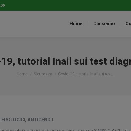
:00
Home
Chi siamo
Co
19, tutorial Inail sui test diag
Tu sei qui:
Home
Sicurezza
Covid-19, tutorial Inail sui test…
IEROLOGICI, ANTIGENICI
 diagnostici utilizzati per individuare l’infezione da SARS-CoV-2. L