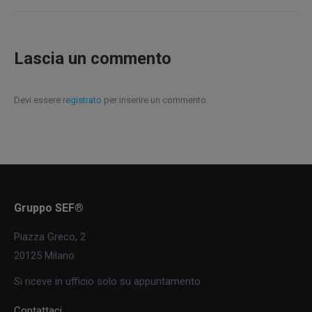
Lascia un commento
Devi essere
registrato
per inserire un commento.
Gruppo SEF®
Piazza Greco, 2
20125 Milano
Si riceve in ufficio solo su appuntamento
Contattaci