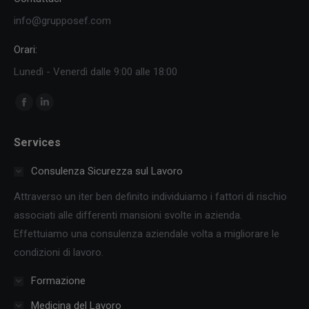
info@grupposef.com
Orari:
Lunedì - Venerdì dalle 9:00 alle 18:00
Ci puoi trovare su:
Facebook
Linkedin
page
page
Services
opens
opens
in
in
Consulenza Sicurezza sul Lavoro
new
new
Attraverso un iter ben definito individuiamo i fattori di rischio
window
window
associati alle differenti mansioni svolte in azienda.
Effettuiamo una consulenza aziendale volta a migliorare le
condizioni di lavoro.
Formazione
Medicina del Lavoro