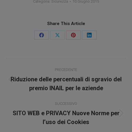
Categoria:
Sicurezza
10 Giugno 2015
Share This Article
Condividi
Condividi
Condividi
Condividi
su
su
su
su
Facebook
X
Pinterest
LinkedIn
Naviga
PRECEDENTE
tra
Riduzione delle percentuali di sgravio del
Post
i
premio INAIL per le aziende
precedente:
post
SUCCESSIVO
SITO WEB e PRIVACY Nuove Norme per
Prossimo
l’uso dei Cookies
post: