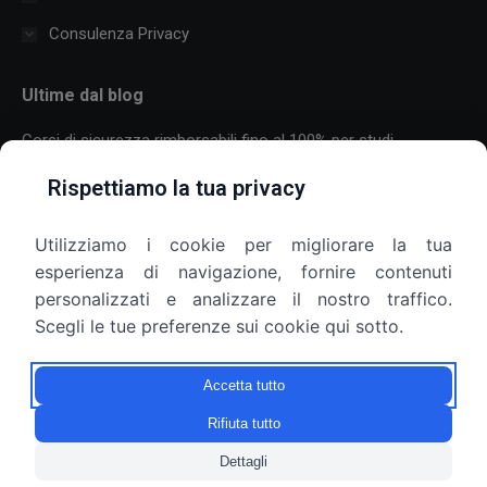
Consulenza Privacy
Ultime dal blog
Corsi di sicurezza rimborsabili fino al 100% per studi
professionali
Rispettiamo la tua privacy
30 Luglio 2026
Utilizziamo i cookie per migliorare la tua
Formazione sulla sicurezza per aziende con molti dipendenti:
esperienza di navigazione, fornire contenuti
come organizzare corsi, scadenze e più sedi
personalizzati e analizzare il nostro traffico.
25 Luglio 2026
Scegli le tue preferenze sui cookie qui sotto.
Armadietti aziendali e privacy: il datore di lavoro può aprirli?
Accetta tutto
9 Luglio 2026
Rifiuta tutto
Dettagli