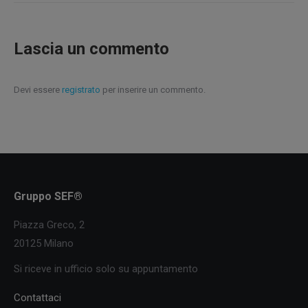
Lascia un commento
Devi essere
registrato
per inserire un commento.
Gruppo SEF®
Piazza Greco, 2
20125 Milano
Si riceve in ufficio solo su appuntamento
Contattaci