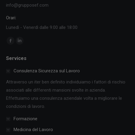
info@grupposef.com
Orari:
Lunedì - Venerdì dalle 9:00 alle 18:00
Ci puoi trovare su:
Facebook
Linkedin
page
page
Services
opens
opens
in
in
Consulenza Sicurezza sul Lavoro
new
new
Attraverso un iter ben definito individuiamo i fattori di rischio
window
window
associati alle differenti mansioni svolte in azienda.
Effettuiamo una consulenza aziendale volta a migliorare le
condizioni di lavoro.
Formazione
Medicina del Lavoro