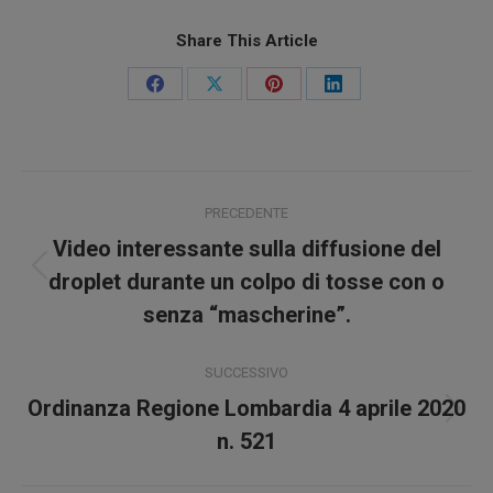
Share This Article
Condividi
Condividi
Condividi
Condividi
su
su
su
su
Facebook
X
Pinterest
LinkedIn
Naviga
PRECEDENTE
tra
Video interessante sulla diffusione del
Post
i
droplet durante un colpo di tosse con o
precedente:
senza “mascherine”.
post
SUCCESSIVO
Ordinanza Regione Lombardia 4 aprile 2020
Prossimo
n. 521
post: