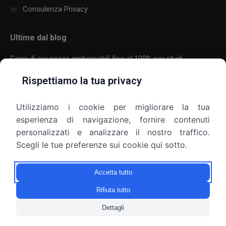
Consulenza Privacy
Ultime dal blog
Corsi di sicurezza rimborsabili fino al 100% per studi
professionali
Rispettiamo la tua privacy
30 Luglio 2026
Utilizziamo i cookie per migliorare la tua
Formazione sulla sicurezza per aziende con molti dipendenti:
esperienza di navigazione, fornire contenuti
come organizzare corsi, scadenze e più sedi
personalizzati e analizzare il nostro traffico.
25 Luglio 2026
Scegli le tue preferenze sui cookie qui sotto.
Armadietti aziendali e privacy: il datore di lavoro può aprirli?
Accetta tutto
9 Luglio 2026
Rifiuta tutto
Dettagli