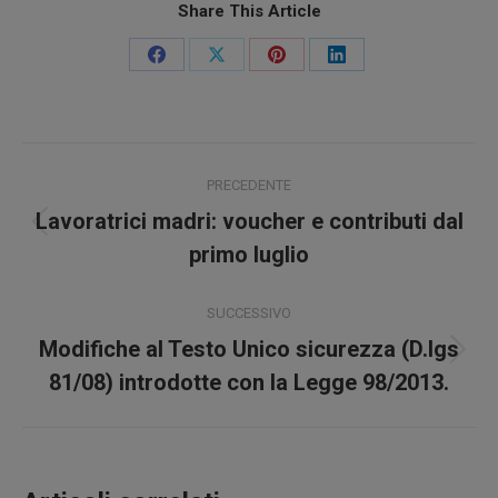
Share This Article
Condividi
Condividi
Condividi
Condividi
su
su
su
su
Facebook
X
Pinterest
LinkedIn
Naviga
PRECEDENTE
tra
Lavoratrici madri: voucher e contributi dal
Post
i
primo luglio
precedente:
post
SUCCESSIVO
Modifiche al Testo Unico sicurezza (D.lgs
Prossimo
81/08) introdotte con la Legge 98/2013.
post: