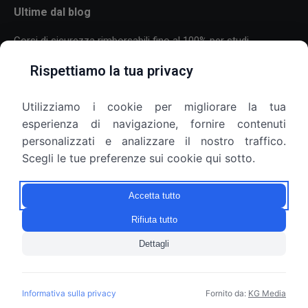
Ultime dal blog
Corsi di sicurezza rimborsabili fino al 100% per studi
professionali
Rispettiamo la tua privacy
30 Luglio 2026
Utilizziamo i cookie per migliorare la tua
Formazione sulla sicurezza per aziende con molti dipendenti:
esperienza di navigazione, fornire contenuti
come organizzare corsi, scadenze e più sedi
personalizzati e analizzare il nostro traffico.
25 Luglio 2026
Scegli le tue preferenze sui cookie qui sotto.
Armadietti aziendali e privacy: il datore di lavoro può aprirli?
Accetta tutto
9 Luglio 2026
Rifiuta tutto
Dettagli
© Copyright 2010 - 2026 Gruppo SEF S.r.l. - P.IVA 10209820967
Informativa sulla privacy
Fornito da:
KG Media