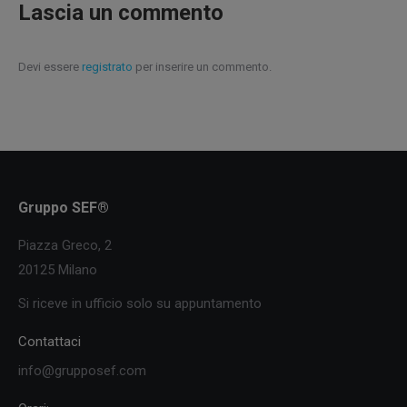
Lascia un commento
Devi essere
registrato
per inserire un commento.
Gruppo SEF®
Piazza Greco, 2
20125 Milano
Si riceve in ufficio solo su appuntamento
Contattaci
info@grupposef.com