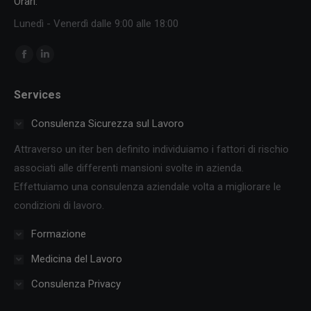
Orari:
Lunedì - Venerdì dalle 9:00 alle 18:00
Ci puoi trovare su:
Facebook
Linkedin
page
page
Services
opens
opens
in
in
Consulenza Sicurezza sul Lavoro
new
new
Attraverso un iter ben definito individuiamo i fattori di rischio
window
window
associati alle differenti mansioni svolte in azienda.
Effettuiamo una consulenza aziendale volta a migliorare le
condizioni di lavoro.
Formazione
Medicina del Lavoro
Consulenza Privacy