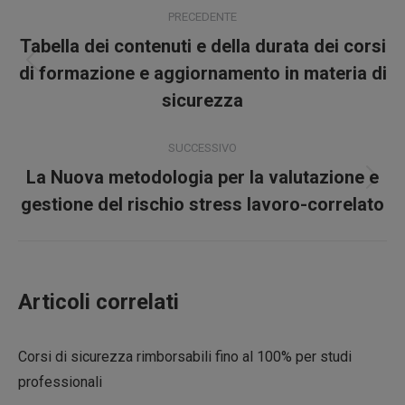
Naviga
PRECEDENTE
tra
Tabella dei contenuti e della durata dei corsi
Post
i
di formazione e aggiornamento in materia di
precedente:
sicurezza
post
SUCCESSIVO
La Nuova metodologia per la valutazione e
Prossimo
gestione del rischio stress lavoro-correlato
post:
Articoli correlati
Corsi di sicurezza rimborsabili fino al 100% per studi
professionali