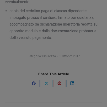
eventualmente
copia del cedolino paga di ciascun dipendente
impiegato presso il cantiere, firmato per quietanza,
accompagnato da dichiarazione liberatoria redatta su
apposito modulo e dalla documentazione probatoria
dell’avvenuto pagamento.
Categoria:
Sicurezza
9 Ottobre 2017
Share This Article
Condividi
Condividi
Condividi
Condividi
su
su
su
su
Facebook
X
Pinterest
LinkedIn