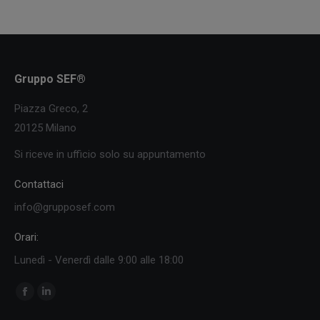
Gruppo SEF®
Piazza Greco, 2
20125 Milano
Si riceve in ufficio solo su appuntamento
Contattaci
info@grupposef.com
Orari:
Lunedì - Venerdì dalle 9:00 alle 18:00
Ci puoi trovare su:
Facebook
Linkedin
page
page