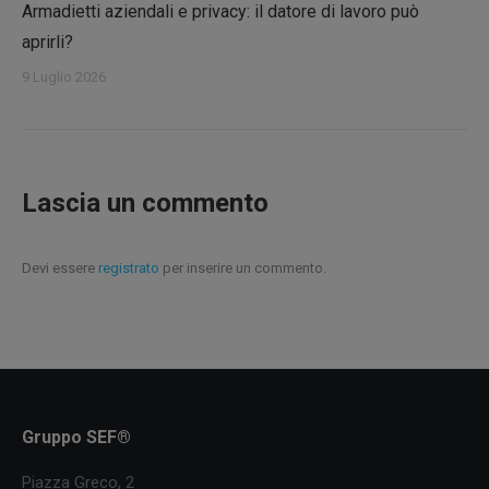
Armadietti aziendali e privacy: il datore di lavoro può
aprirli?
9 Luglio 2026
Lascia un commento
Devi essere
registrato
per inserire un commento.
Gruppo SEF®
Piazza Greco, 2