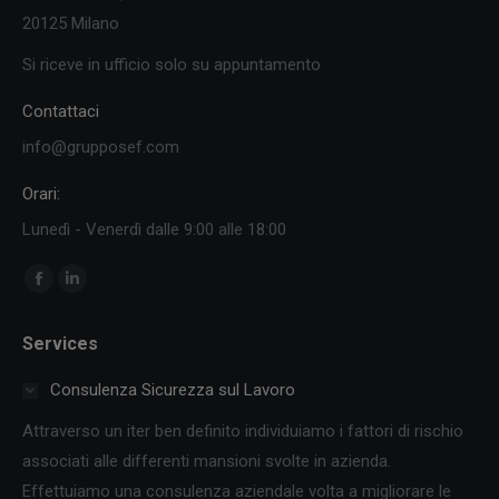
20125 Milano
Si riceve in ufficio solo su appuntamento
Contattaci
info@grupposef.com
Orari:
Lunedì - Venerdì dalle 9:00 alle 18:00
Ci puoi trovare su:
Facebook
Linkedin
page
page
Services
opens
opens
in
in
Consulenza Sicurezza sul Lavoro
new
new
Attraverso un iter ben definito individuiamo i fattori di rischio
window
window
associati alle differenti mansioni svolte in azienda.
Effettuiamo una consulenza aziendale volta a migliorare le