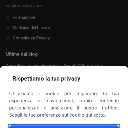
condizioni di lavoro.
Formazione
Medicina del Lavoro
Consulenza Privacy
Ultime dal blog
Corsi di sicurezza rimborsabili fino al 100% per studi
professionali
Rispettiamo la tua privacy
30 Luglio 2026
Utilizziamo i cookie per migliorare la tua
Formazione sulla sicurezza per aziende con molti dipendenti:
esperienza di navigazione, fornire contenuti
come organizzare corsi, scadenze e più sedi
personalizzati e analizzare il nostro traffico.
25 Luglio 2026
Scegli le tue preferenze sui cookie qui sotto.
Armadietti aziendali e privacy: il datore di lavoro può aprirli?