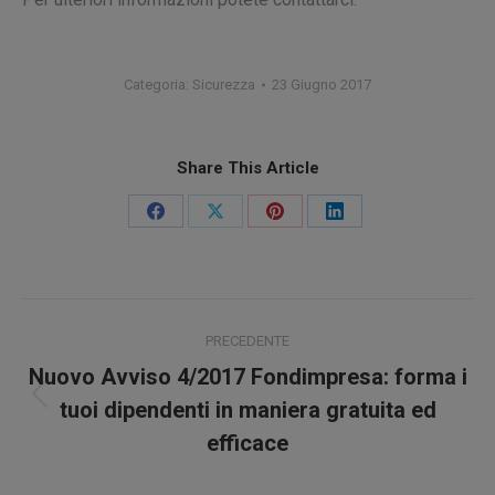
Categoria:
Sicurezza
23 Giugno 2017
Share This Article
Condividi
Condividi
Condividi
Condividi
su
su
su
su
Facebook
X
Pinterest
LinkedIn
Naviga
PRECEDENTE
tra
Nuovo Avviso 4/2017 Fondimpresa: forma i
Post
i
tuoi dipendenti in maniera gratuita ed
precedente:
efficace
post