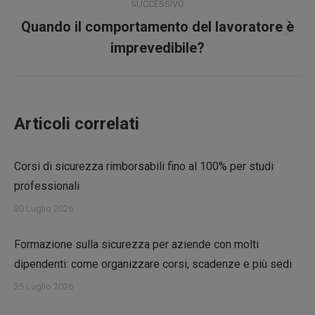
SUCCESSIVO
Quando il comportamento del lavoratore è
Prossimo
imprevedibile?
post:
Articoli correlati
Corsi di sicurezza rimborsabili fino al 100% per studi
professionali
30 Luglio 2026
Formazione sulla sicurezza per aziende con molti
dipendenti: come organizzare corsi, scadenze e più sedi
25 Luglio 2026