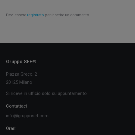
Devi essere
registrato
per inserire un commento.
Gruppo SEF®
Piazza Greco, 2
20125 Milano
Si riceve in ufficio solo su appuntamento
Contattaci
info@grupposef.com
Orari: