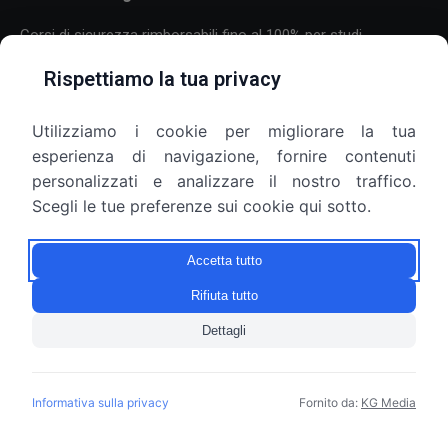
Corsi di sicurezza rimborsabili fino al 100% per studi
professionali
Rispettiamo la tua privacy
30 Luglio 2026
Utilizziamo i cookie per migliorare la tua
Formazione sulla sicurezza per aziende con molti dipendenti:
esperienza di navigazione, fornire contenuti
come organizzare corsi, scadenze e più sedi
personalizzati e analizzare il nostro traffico.
25 Luglio 2026
Scegli le tue preferenze sui cookie qui sotto.
Armadietti aziendali e privacy: il datore di lavoro può aprirli?
Accetta tutto
9 Luglio 2026
Rifiuta tutto
Dettagli
© Copyright 2010 - 2026 Gruppo SEF S.r.l. - P.IVA 10209820967
Informativa sulla privacy
Fornito da:
KG Media
Useful links