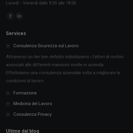
Lunedì - Venerdì dalle 9:00 alle 18:00
Ci puoi trovare su:
Facebook
Linkedin
page
page
Services
opens
opens
in
in
Consulenza Sicurezza sul Lavoro
new
new
Attraverso un iter ben definito individuiamo i fattori di rischio
window
window
associati alle differenti mansioni svolte in azienda.
Effettuiamo una consulenza aziendale volta a migliorare le
condizioni di lavoro.
Formazione
Medicina del Lavoro
Consulenza Privacy
Ultime dal blog