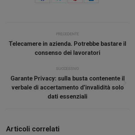
Condividi
Condividi
Condividi
Condividi
su
su
su
su
Facebook
X
Pinterest
LinkedIn
Naviga
PRECEDENTE
tra
Telecamere in azienda. Potrebbe bastare il
Post
i
consenso dei lavoratori
precedente:
post
SUCCESSIVO
Garante Privacy: sulla busta contenente il
Prossimo
verbale di accertamento d’invalidità solo
post:
dati essenziali
Articoli correlati