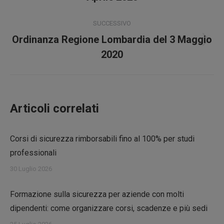
i
precedente:
post
SUCCESSIVO
Ordinanza Regione Lombardia del 3 Maggio
Prossimo
2020
post:
Articoli correlati
Corsi di sicurezza rimborsabili fino al 100% per studi
professionali
30 Luglio 2026
Formazione sulla sicurezza per aziende con molti
dipendenti: come organizzare corsi, scadenze e più sedi