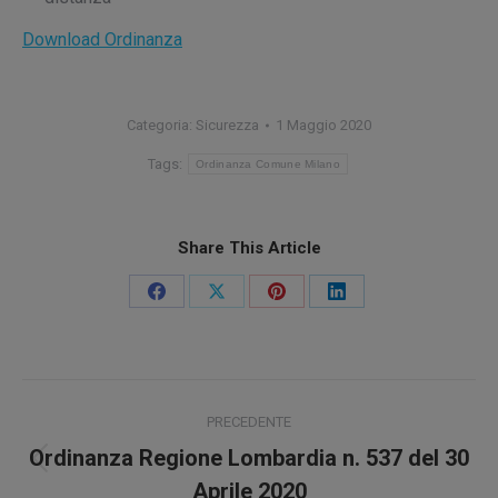
Download Ordinanza
Categoria:
Sicurezza
1 Maggio 2020
Tags:
Ordinanza Comune Milano
Share This Article
Condividi
Condividi
Condividi
Condividi
su
su
su
su
Facebook
X
Pinterest
LinkedIn
Naviga
PRECEDENTE
tra
Ordinanza Regione Lombardia n. 537 del 30
Post
Aprile 2020