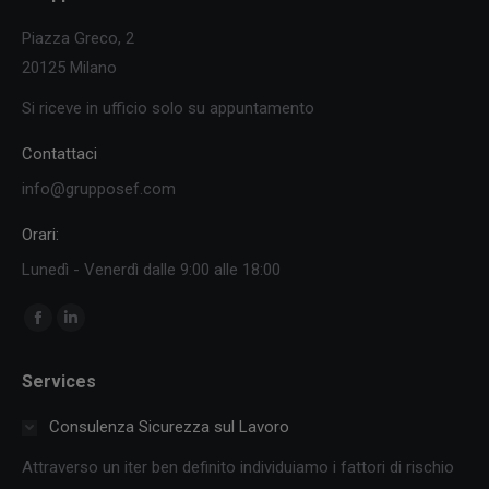
Piazza Greco, 2
20125 Milano
Si riceve in ufficio solo su appuntamento
Contattaci
info@grupposef.com
Orari:
Lunedì - Venerdì dalle 9:00 alle 18:00
Ci puoi trovare su:
Facebook
Linkedin
page
page
Services
opens
opens
in
in
Consulenza Sicurezza sul Lavoro
new
new
Attraverso un iter ben definito individuiamo i fattori di rischio
window
window