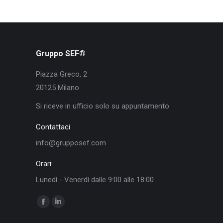
Gruppo SEF®
Piazza Greco, 2
20125 Milano
Si riceve in ufficio solo su appuntamento
Contattaci
info@grupposef.com
Orari:
Lunedì - Venerdì dalle 9:00 alle 18:00
Ci puoi trovare su:
Facebook
Linkedin
page
page