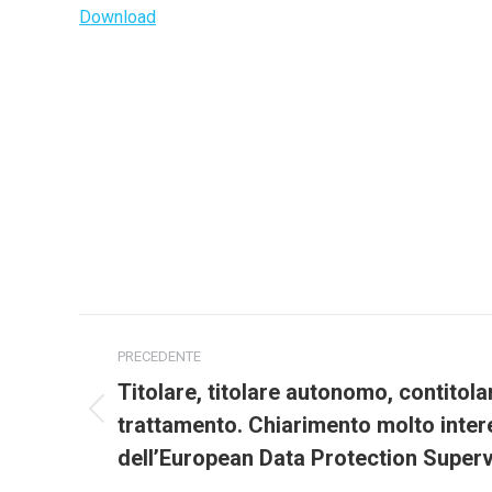
Download
Naviga
PRECEDENTE
tra
Titolare, titolare autonomo, contitola
Post
i
trattamento. Chiarimento molto inter
precedente:
dell’European Data Protection Superv
post