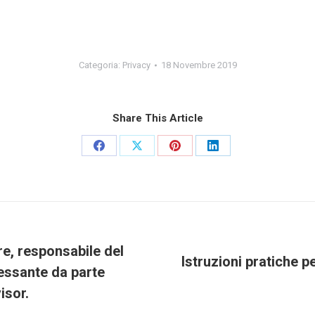
Categoria:
Privacy
18 Novembre 2019
Share This Article
Condividi
Condividi
Condividi
Condividi
su
su
su
su
Facebook
X
Pinterest
LinkedIn
re, responsabile del
Istruzioni pratiche p
Prossimo
essante da parte
post:
isor.