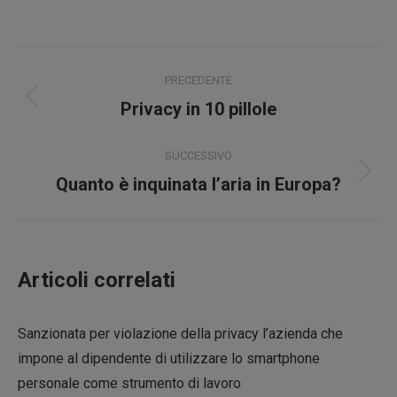
su
su
su
su
Facebook
X
Pinterest
LinkedIn
Naviga
PRECEDENTE
tra
Post
Privacy in 10 pillole
precedente:
i
SUCCESSIVO
post
Prossimo
Quanto è inquinata l’aria in Europa?
post:
Articoli correlati
Sanzionata per violazione della privacy l’azienda che
impone al dipendente di utilizzare lo smartphone
personale come strumento di lavoro