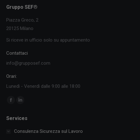
Gruppo SEF®
Piazza Greco, 2
20125 Milano
Si riceve in ufficio solo su appuntamento
Contattaci
info@grupposef.com
Orari:
Lunedì - Venerdì dalle 9:00 alle 18:00
Ci puoi trovare su:
Facebook
Linkedin
page
page
Services
opens
opens
in
in
Consulenza Sicurezza sul Lavoro
new
new