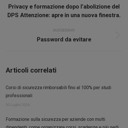
tra
Privacy e formazione dopo l’abolizione del
Post
i
DPS Attenzione: apre in una nuova finestra.
precedente:
post
SUCCESSIVO
Prossimo
Password da evitare
post:
Articoli correlati
Corsi di sicurezza rimborsabili fino al 100% per studi
professionali
30 Luglio 2026
Formazione sulla sicurezza per aziende con molti
dipendenti: come organizzare corsi, scadenze e più sedi