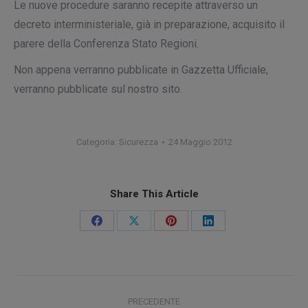
Le nuove procedure saranno recepite attraverso un
decreto interministeriale, già in preparazione, acquisito il
parere della Conferenza Stato Regioni.
Non appena verranno pubblicate in Gazzetta Ufficiale,
verranno pubblicate sul nostro sito.
Categoria:
Sicurezza
24 Maggio 2012
Share This Article
Condividi
Condividi
Condividi
Condividi
su
su
su
su
Facebook
X
Pinterest
LinkedIn
Naviga
PRECEDENTE