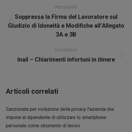
Naviga
PRECEDENTE
tra
Soppressa la Firma del Lavoratore sul
Post
i
Giudizio di Idoneità e Modifiche all’Allegato
precedente:
3A e 3B
post
SUCCESSIVO
Prossimo
Inail – Chiarimenti infortuni in itinere
post:
Articoli correlati
Sanzionata per violazione della privacy l’azienda che
impone al dipendente di utilizzare lo smartphone
personale come strumento di lavoro