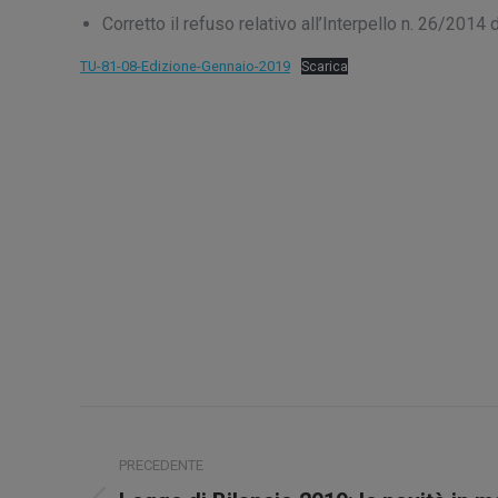
Corretto il refuso relativo all’Interpello n. 26/20
TU-81-08-Edizione-Gennaio-2019
Scarica
Naviga
tra
PRECEDENTE