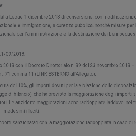
e:
e) dalla Legge 1 dicembre 2018 di conversione, con modificazioni,
nazionale e immigrazione, sicurezza pubblica, nonchè misure per la
ionale per l’amministrazione e la destinazione dei beni sequestrat
l 21/09/2018;
gio 2018 con il Decreto Direttoriale n. 89 del 23 novembre 2018 –
l’art. 71 comma 11 (LINK ESTERNO all’Allegato);
ura del 10%, gli importi dovuti per la violazione delle disposizioni
e di bilancio), che ha previsto la maggiorazione degli importi san
ratori. Le anzidette maggiorazioni sono raddoppiate laddove, nei tr
i medesimi illeciti;
mporti sanzionatari con la maggiorazione raddoppiata in caso di rec