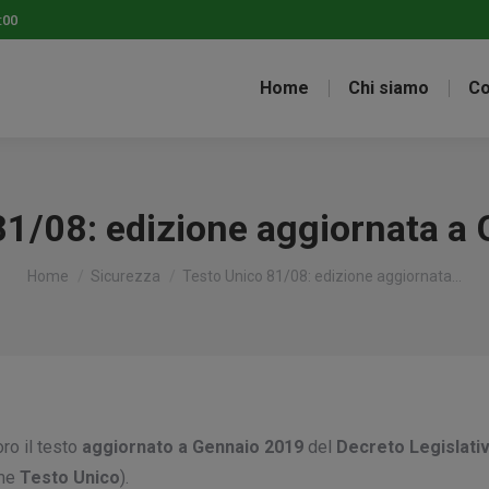
:00
Home
Chi siamo
Co
81/08: edizione aggiornata a
Tu sei qui:
Home
Sicurezza
Testo Unico 81/08: edizione aggiornata…
ro il testo
aggiornato a Gennaio 2019
del
Decreto Legislativ
ome
Testo Unico
).