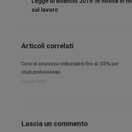
Legge di Bilancio 2019: le novità in m
Post
i
sul lavoro
precedente:
post
Articoli correlati
Corsi di sicurezza rimborsabili fino al 100% per
studi professionali
30 Luglio 2026
Lascia un commento