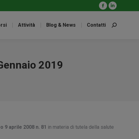
Facebook
Linkedin
page
page
rsi
Attività
Blog & News
Contatti
opens
opens
Cerca:
in
in
new
new
window
window
 Gennaio 2019
o 9 aprile 2008 n. 81
in materia di tutela della salute