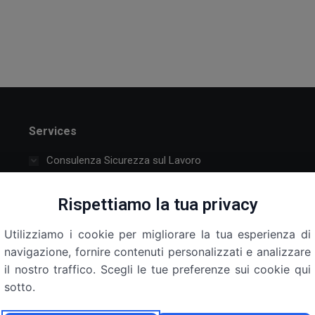
Services
Consulenza Sicurezza sul Lavoro
Attraverso un iter ben definito individuiamo i fattori di
Rispettiamo la tua privacy
rischio associati alle differenti mansioni svolte in
azienda. Effettuiamo una consulenza aziendale volta a
Utilizziamo i cookie per migliorare la tua esperienza di
migliorare le condizioni di lavoro.
navigazione, fornire contenuti personalizzati e analizzare
il nostro traffico. Scegli le tue preferenze sui cookie qui
Formazione
sotto.
Medicina del Lavoro