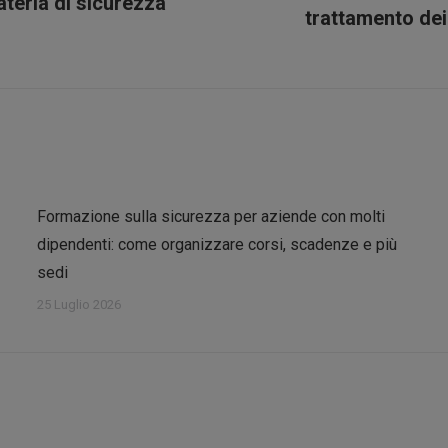
ateria di sicurezza
Prossimo
trattamento dei
post:
Formazione sulla sicurezza per aziende con molti
dipendenti: come organizzare corsi, scadenze e più
sedi
25 Luglio 2026