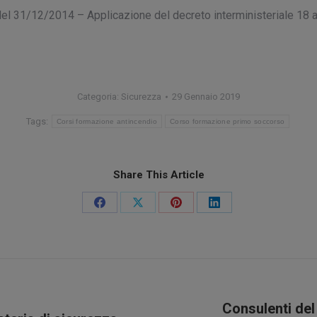
14 del 31/12/2014 – Applicazione del decreto interministeriale 18
Categoria:
Sicurezza
29 Gennaio 2019
Tags:
Corsi formazione antincendio
Corso formazione primo soccorso
Share This Article
Condividi
Condividi
Condividi
Condividi
su
su
su
su
Facebook
X
Pinterest
LinkedIn
Consulenti del