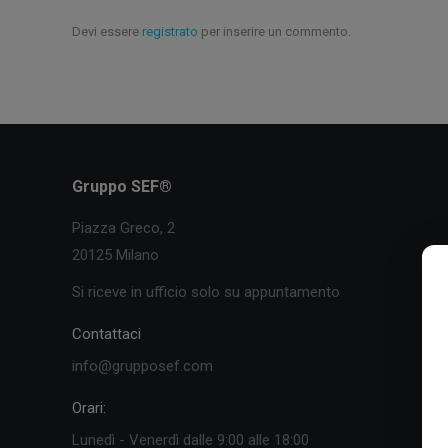
Devi essere
registrato
per inserire un commento.
Gruppo SEF®
Piazza Greco, 2
20125 Milano
Si riceve in ufficio solo su appuntamento
Contattaci
info@grupposef.com
Orari:
Lunedì - Venerdì dalle 9:00 alle 18:00