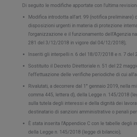
Di seguito le modifiche apportate con l’ultima revision
Modifica introdotta all’art. 99 (notifica preliminar
disposizioni urgenti in materia di protezione inter
l’organizzazione e il funzionamento dell’Agenzia naz
281 del 3/12/2018 in vigore dal 04/12/2018);
Inseriti gli interpelli n. 6 del 18/07/2018 e n. 7 de
Sostituito il Decreto Direttoriale n. 51 del 22 mag
l’effettuazione delle verifiche periodiche di cui al
Rivalutati, a decorrere dal 1° gennaio 2019, nella mis
comma 445, lettera d), della Legge n. 145/2018 (legg
sulla tutela degli interessi e della dignità dei lavo
destinatario di sanzioni amministrative o penali per 
È stata inserita l’Appendice C con le tabelle degli i
della Legge n. 145/2018 (legge di bilancio);