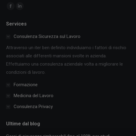
Ci puoi trovare su:
Facebook
Linkedin
page
page
Services
opens
opens
in
in
Consulenza Sicurezza sul Lavoro
new
new
Attraverso un iter ben definito individuiamo i fattori di rischio
window
window
associati alle differenti mansioni svolte in azienda.
Effettuiamo una consulenza aziendale volta a migliorare le
condizioni di lavoro.
Formazione
Medicina del Lavoro
Consulenza Privacy
Ultime dal blog