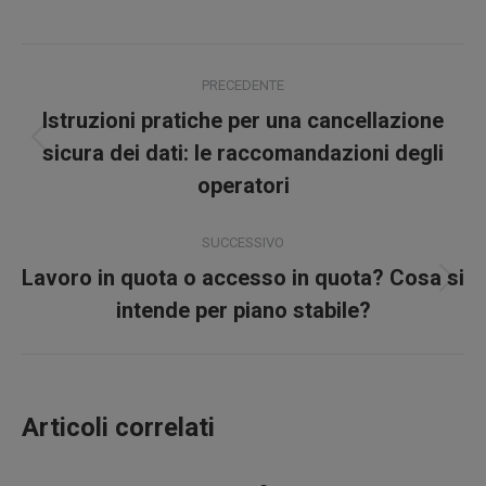
su
su
su
su
Facebook
X
Pinterest
LinkedIn
Naviga
PRECEDENTE
tra
Istruzioni pratiche per una cancellazione
Post
i
sicura dei dati: le raccomandazioni degli
precedente:
operatori
post
SUCCESSIVO
Lavoro in quota o accesso in quota? Cosa si
Prossimo
intende per piano stabile?
post:
Articoli correlati