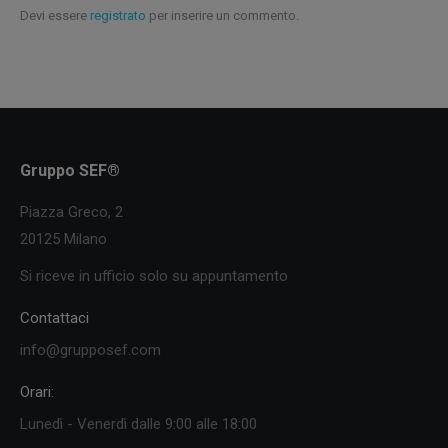
Devi essere
registrato
per inserire un commento.
Gruppo SEF®
Piazza Greco, 2
20125 Milano
Si riceve in ufficio solo su appuntamento
Contattaci
info@grupposef.com
Orari:
Lunedì - Venerdì dalle 9:00 alle 18:00