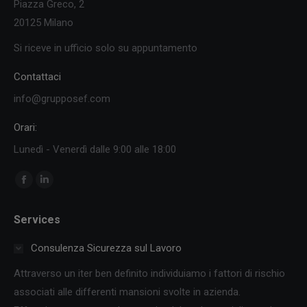
Piazza Greco, 2
20125 Milano
Si riceve in ufficio solo su appuntamento
Contattaci
info@grupposef.com
Orari:
Lunedì - Venerdì dalle 9:00 alle 18:00
Ci puoi trovare su:
Facebook
Linkedin
page
page
Services
opens
opens
in
in
Consulenza Sicurezza sul Lavoro
new
new
Attraverso un iter ben definito individuiamo i fattori di rischio
window
window
associati alle differenti mansioni svolte in azienda.