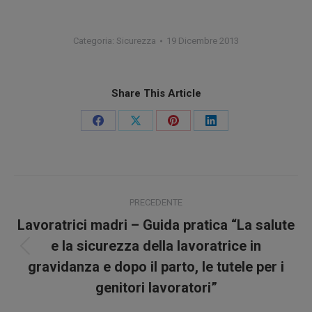
Categoria:
Sicurezza
19 Dicembre 2013
Share This Article
Condividi
Condividi
Condividi
Condividi
su
su
su
su
Facebook
X
Pinterest
LinkedIn
Naviga
PRECEDENTE
tra
Lavoratrici madri – Guida pratica “La salute
i
e la sicurezza della lavoratrice in
Post
gravidanza e dopo il parto, le tutele per i
precedente:
post
genitori lavoratori”