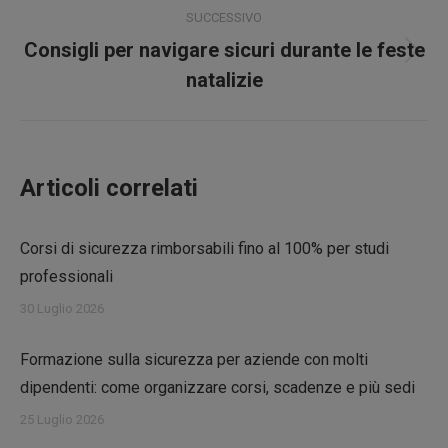
SUCCESSIVO
Consigli per navigare sicuri durante le feste
Prossimo
natalizie
post:
Articoli correlati
Corsi di sicurezza rimborsabili fino al 100% per studi
professionali
30 Luglio 2026
Formazione sulla sicurezza per aziende con molti
dipendenti: come organizzare corsi, scadenze e più sedi
25 Luglio 2026