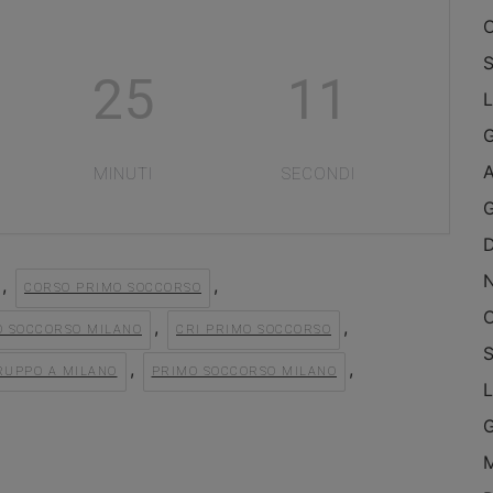
O
S
25
10
L
A
MINUTI
SECONDI
G
,
,
CORSO PRIMO SOCCORSO
O
,
,
O SOCCORSO MILANO
CRI PRIMO SOCCORSO
S
,
,
RUPPO A MILANO
PRIMO SOCCORSO MILANO
L