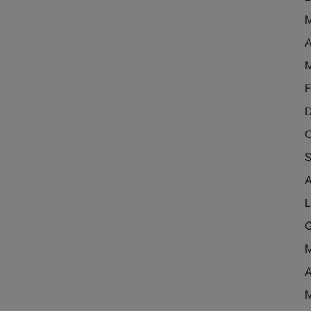
M
A
M
F
D
O
S
A
L
G
M
A
M