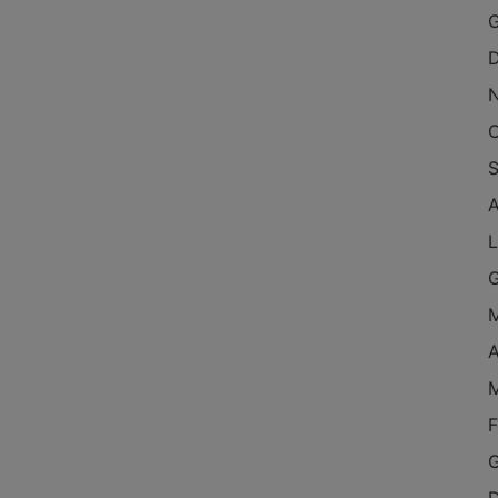
G
D
O
S
A
L
G
M
A
M
F
G