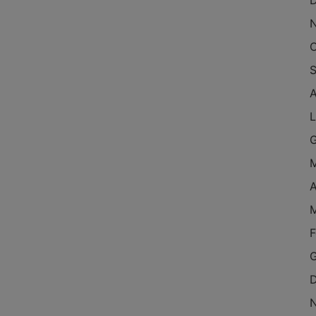
O
S
L
A
F
G
D