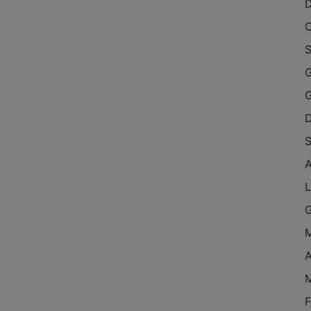
O
S
G
S
L
A
F