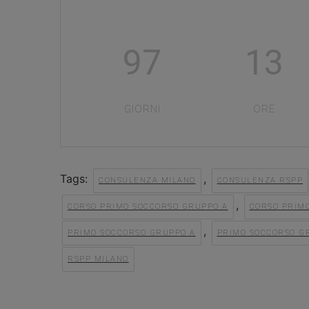
97
13
GIORNI
ORE
Tags:
,
CONSULENZA MILANO
CONSULENZA RSPP
,
CORSO PRIMO SOCCORSO GRUPPO A
CORSO PRIM
,
PRIMO SOCCORSO GRUPPO A
PRIMO SOCCORSO G
RSPP MILANO