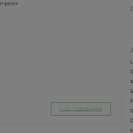
mergenze
C
L
F
+ iCal / Outlook export
G