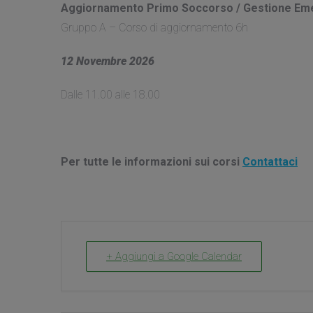
Aggiornamento Primo Soccorso / Gestione E
Gruppo A – Corso di aggiornamento 6h
12 Novembre 2026
Dalle 11.00 alle 18.00
Per tutte le informazioni sui corsi
Contattaci
+ Aggiungi a Google Calendar