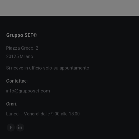
Gruppo SEF®
Piazza Greco, 2
20125 Milano
Si riceve in ufficio solo su appuntamento
Contattaci
info@grupposef.com
Orari:
Lunedì - Venerdì dalle 9:00 alle 18:00
Ci puoi trovare su:
Facebook
Linkedin