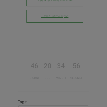
+ iCal / Outlook export
46
20
34
55
GIORNI
ORE
MINUTI
SECONDI
Tags: