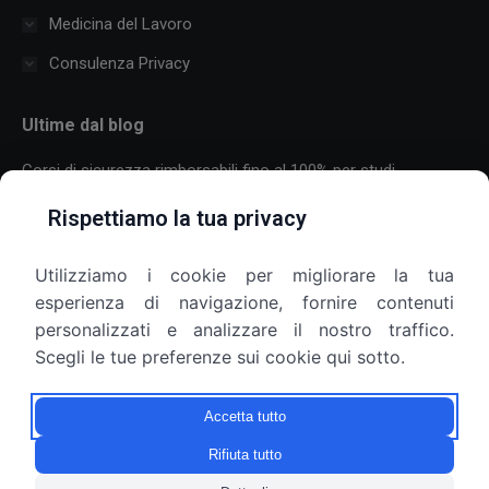
Medicina del Lavoro
Consulenza Privacy
Ultime dal blog
Corsi di sicurezza rimborsabili fino al 100% per studi
professionali
Rispettiamo la tua privacy
30 Luglio 2026
Utilizziamo i cookie per migliorare la tua
Formazione sulla sicurezza per aziende con molti dipendenti:
esperienza di navigazione, fornire contenuti
come organizzare corsi, scadenze e più sedi
personalizzati e analizzare il nostro traffico.
25 Luglio 2026
Scegli le tue preferenze sui cookie qui sotto.
Armadietti aziendali e privacy: il datore di lavoro può aprirli?
Accetta tutto
9 Luglio 2026
Rifiuta tutto