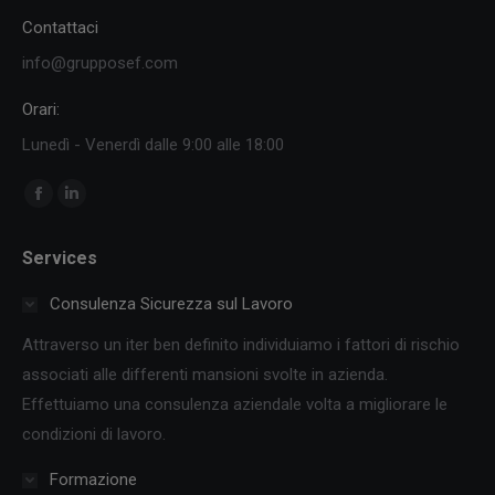
Contattaci
info@grupposef.com
Orari:
Lunedì - Venerdì dalle 9:00 alle 18:00
Ci puoi trovare su:
Facebook
Linkedin
page
page
Services
opens
opens
in
in
Consulenza Sicurezza sul Lavoro
new
new
Attraverso un iter ben definito individuiamo i fattori di rischio
window
window
associati alle differenti mansioni svolte in azienda.
Effettuiamo una consulenza aziendale volta a migliorare le
condizioni di lavoro.
Formazione