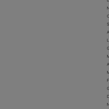
O
S
L
A
F
G
D