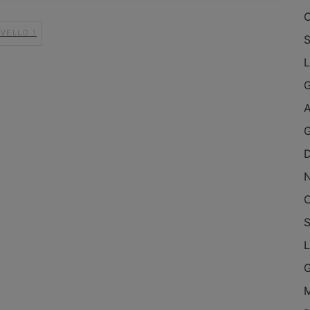
O
IVELLO 1
S
L
A
G
O
S
L