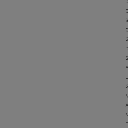
O
S
G
S
L
A
F