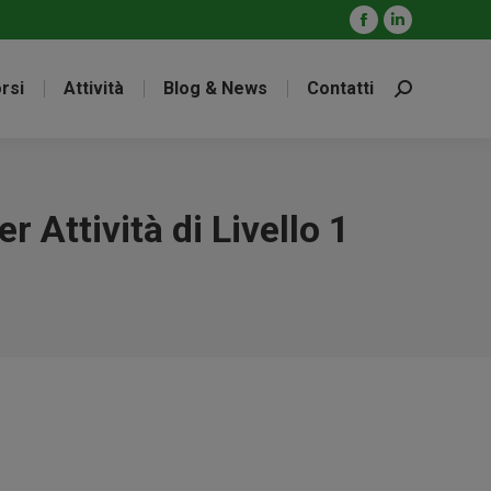
Facebook
Linkedin
page
page
rsi
Attività
Blog & News
Contatti
opens
opens
Cerca:
in
in
new
new
window
window
Attività di Livello 1