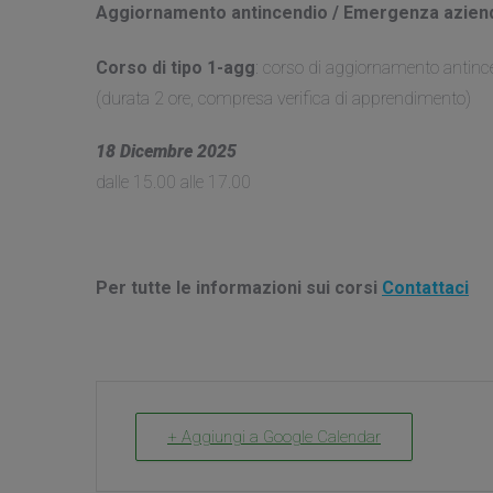
Aggiornamento antincendio / Emergenza azien
Corso di tipo 1-agg
: corso di aggiornamento antin
(durata 2 ore, compresa verifica di apprendimento)
18 Dicembre 2025
dalle 15.00 alle 17.00
Per tutte le informazioni sui corsi
Contattaci
+ Aggiungi a Google Calendar