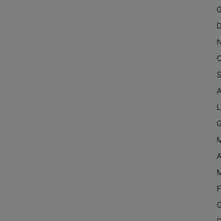
G
D
O
S
A
L
G
M
A
M
F
G