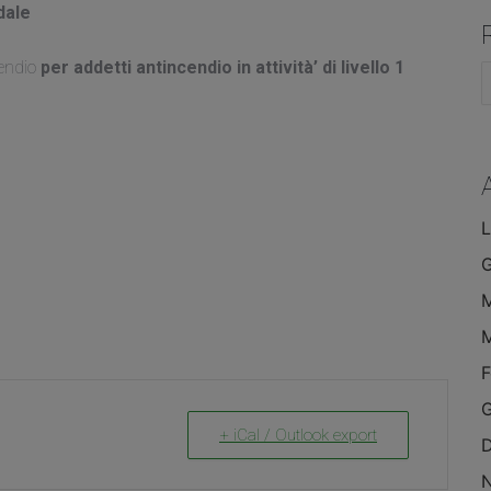
dale
cendio
per addetti antincendio in attività’ di livello 1
C
L
F
G
+ iCal / Outlook export