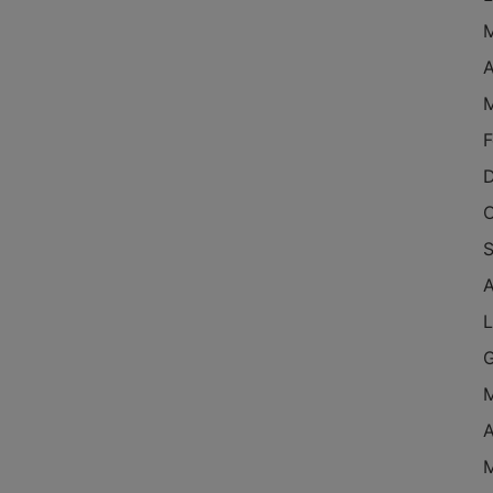
M
A
M
F
D
O
S
A
L
G
M
A
M