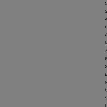
O
S
A
L
G
M
A
F
G
D
O
S
L