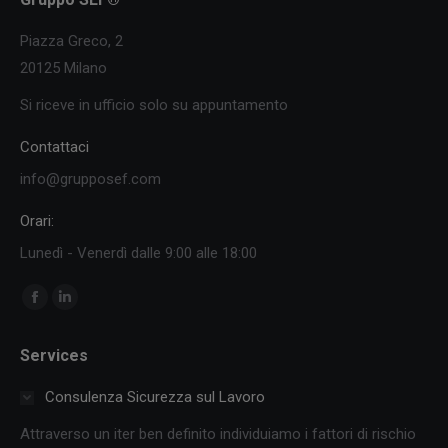
Piazza Greco, 2
20125 Milano
Si riceve in ufficio solo su appuntamento
Contattaci
info@grupposef.com
Orari:
Lunedì - Venerdì dalle 9:00 alle 18:00
Ci puoi trovare su:
Facebook
Linkedin
page
page
Services
opens
opens
in
in
Consulenza Sicurezza sul Lavoro
new
new
Attraverso un iter ben definito individuiamo i fattori di rischio
window
window