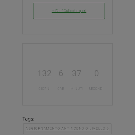
+ iCal / Outlook export
132
6
36
59
GIORNI
ORE
MINUTI
SECONDI
Tags:
AGGIORNAMENTO ANTINCENDIO LIVELLO 3