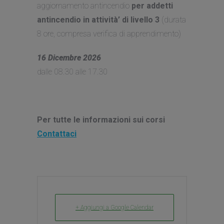
aggiornamento antincendio
per addetti
antincendio in attività’ di livello 3
(durata
8 ore, compresa verifica di apprendimento)
16 Dicembre 2026
dalle 08.30 alle 17.30
Per tutte le informazioni sui corsi
Contattaci
+ Aggiungi a Google Calendar