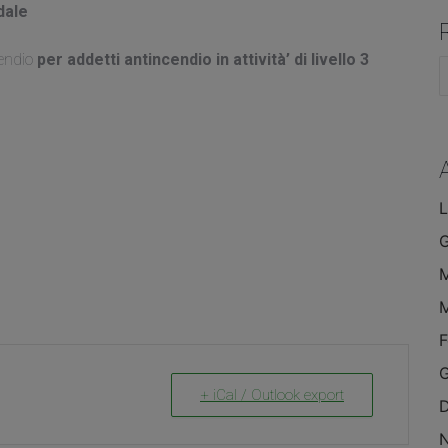
dale
cendio
per addetti antincendio in attività’ di livello 3
C
L
F
G
+ iCal / Outlook export