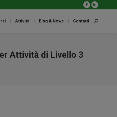
Facebook
Linkedin
page
page
rsi
Attività
Blog & News
Contatti
opens
opens
Cerca:
in
in
new
new
window
window
Attività di Livello 3