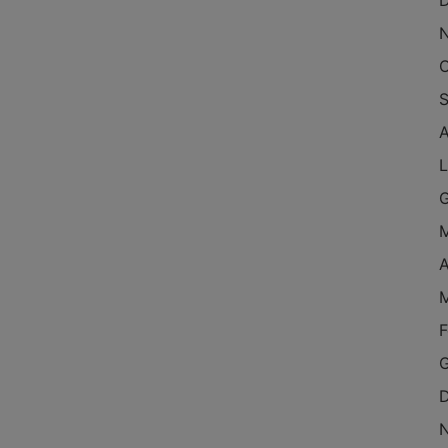
O
S
L
A
F
G
D