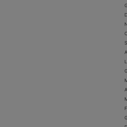
G
D
O
S
A
L
G
M
A
M
F
G