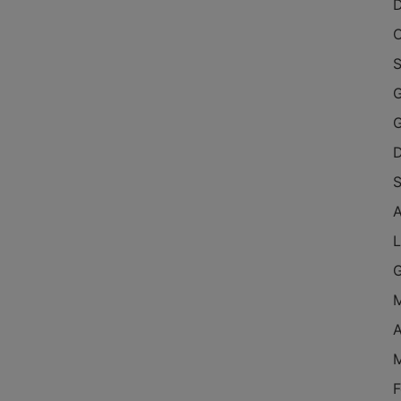
O
S
G
S
L
A
F