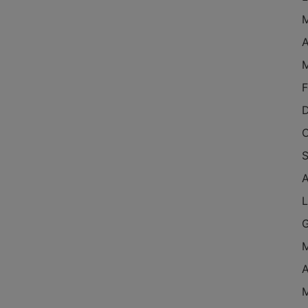
M
A
M
F
D
O
S
A
L
G
M
A
M