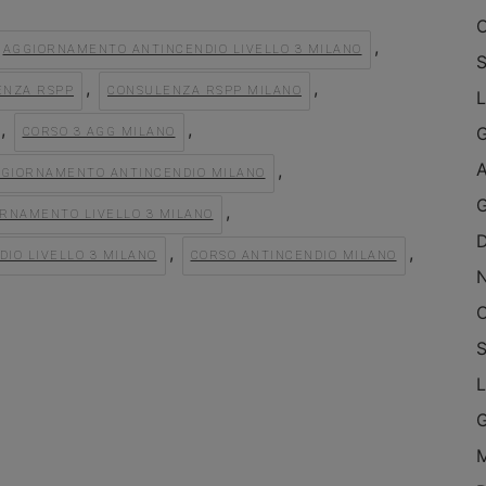
O
,
AGGIORNAMENTO ANTINCENDIO LIVELLO 3 MILANO
S
,
,
ENZA RSPP
CONSULENZA RSPP MILANO
L
,
,
CORSO 3 AGG MILANO
A
,
GGIORNAMENTO ANTINCENDIO MILANO
G
,
RNAMENTO LIVELLO 3 MILANO
,
,
IO LIVELLO 3 MILANO
CORSO ANTINCENDIO MILANO
O
S
L