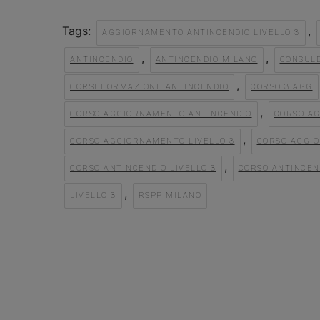
Tags:
,
AGGIORNAMENTO ANTINCENDIO LIVELLO 3
,
,
ANTINCENDIO
ANTINCENDIO MILANO
CONSUL
,
CORSI FORMAZIONE ANTINCENDIO
CORSO 3 AGG
,
CORSO AGGIORNAMENTO ANTINCENDIO
CORSO A
,
CORSO AGGIORNAMENTO LIVELLO 3
CORSO AGGIO
,
CORSO ANTINCENDIO LIVELLO 3
CORSO ANTINCEND
,
LIVELLO 3
RSPP MILANO