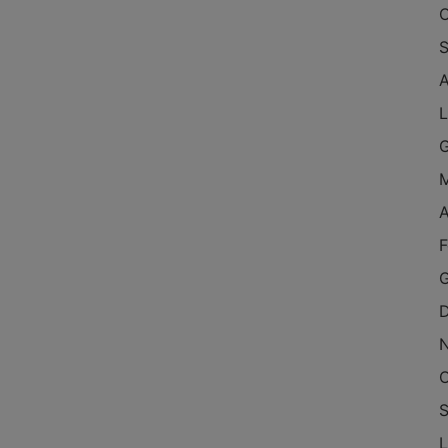
O
S
A
L
G
M
A
F
G
D
O
S
L