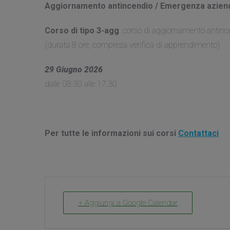
Aggiornamento antincendio / Emergenza azien
Corso di tipo 3-agg
: corso di aggiornamento antin
(durata 8 ore, compresa verifica di apprendimento)
29 Giugno 2026
dalle 08.30 alle 17.30
Per tutte le informazioni sui corsi
Contattaci
+ Aggiungi a Google Calendar