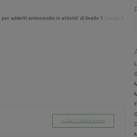
o
per addetti antincendio in attività’ di livello 1
(durata 4
C
L
F
G
+ iCal / Outlook export