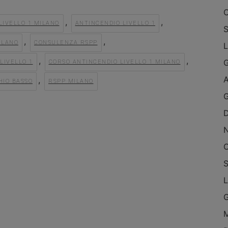
O
,
,
LIVELLO 1 MILANO
ANTINCENDIO LIVELLO 1
S
,
,
ILANO
CONSULENZA RSPP
L
,
,
LIVELLO 1
CORSO ANTINCENDIO LIVELLO 1 MILANO
A
,
HIO BASSO
RSPP MILANO
G
O
S
L