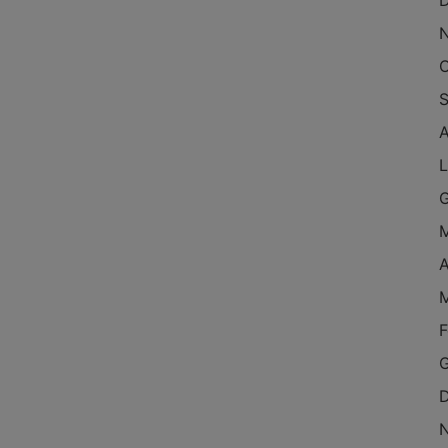
O
S
L
A
F
G
D