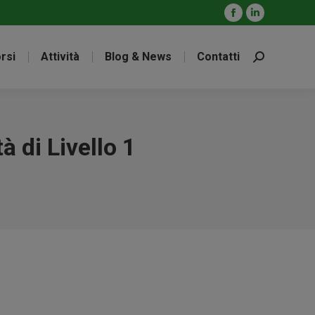
Facebook
Linkedin
page
page
rsi
Attività
Blog & News
Contatti
opens
opens
Cerca:
in
in
new
new
window
window
à di Livello 1