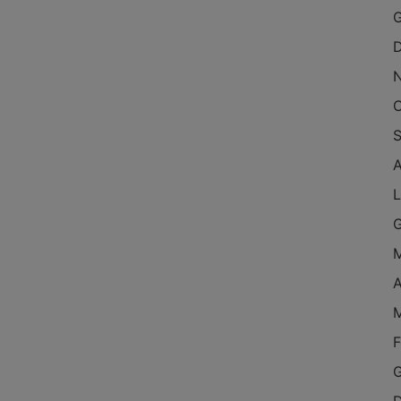
G
D
O
S
A
L
G
M
A
M
F
G