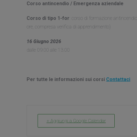
Corso antincendio / Emergenza aziendale
Corso di tipo 1-for
: corso di formazione antincendi
ore, compresa verifica di apprendimento)
16 Giugno 2026
dalle 09.00 alle 13.00
Per tutte le informazioni sui corsi
Contattaci
+ Aggiungi a Google Calendar