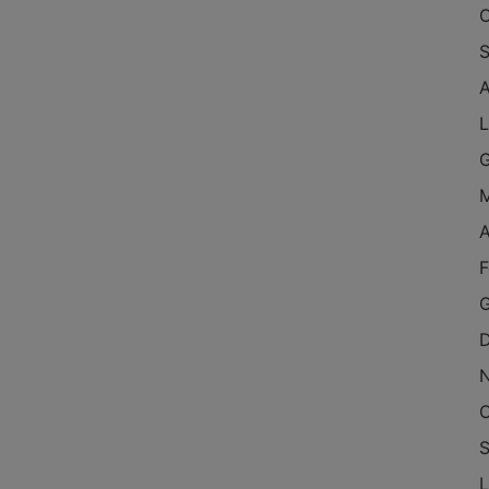
O
S
A
L
G
M
A
F
G
D
O
S
L