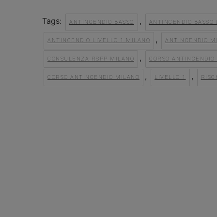
Tags:
,
ANTINCENDIO BASSO
ANTINCENDIO BASSO 
,
ANTINCENDIO LIVELLO 1 MILANO
ANTINCENDIO M
,
CONSULENZA RSPP MILANO
CORSO ANTINCENDIO 
,
,
CORSO ANTINCENDIO MILANO
LIVELLO 1
RISC