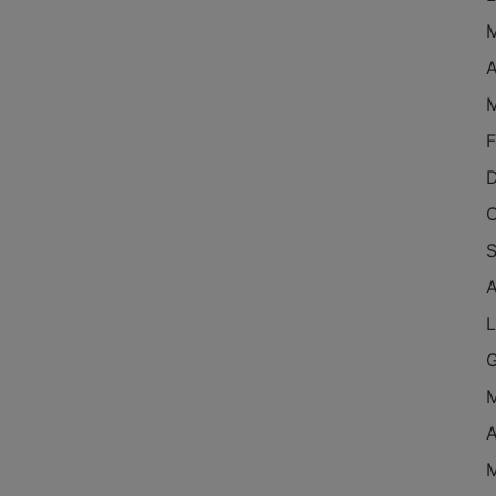
M
A
M
F
D
O
S
A
L
G
M
A
M