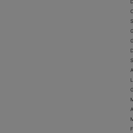
O
S
G
S
L
A
F