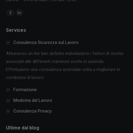
Ci puoi trovare su:
Facebook
Linkedin
page
page
Services
opens
opens
in
in
Consulenza Sicurezza sul Lavoro
new
new
Attraverso un iter ben definito individuiamo i fattori di rischio
window
window
associati alle differenti mansioni svolte in azienda.
Effettuiamo una consulenza aziendale volta a migliorare le
condizioni di lavoro.
Formazione
Medicina del Lavoro
Consulenza Privacy
Ultime dal blog