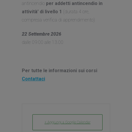
antincendio
per addetti antincendio in
attività’ di livello 1
(durata 4 ore,
compresa verifica di apprendimento)
22 Settembre 2026
dalle 09.00 alle 13.00
Per tutte le informazioni sui corsi
Contattaci
+ Aggiungi a Google Calendar