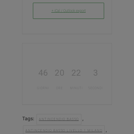
+ iCal / Outlook export
46
20
22
3
GIORNI
ORE
MINUTI
SECONDI
Tags:
,
ANTINCENDIO BASSO
,
ANTINCENDIO BASSO LIVELLO 1 MILANO