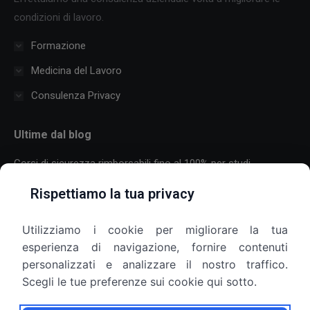
condizioni di lavoro.
Formazione
Medicina del Lavoro
Consulenza Privacy
Ultime dal blog
Corsi di sicurezza rimborsabili fino al 100% per studi
professionali
Rispettiamo la tua privacy
30 Luglio 2026
Utilizziamo i cookie per migliorare la tua
Formazione sulla sicurezza per aziende con molti dipendenti:
esperienza di navigazione, fornire contenuti
come organizzare corsi, scadenze e più sedi
personalizzati e analizzare il nostro traffico.
25 Luglio 2026
Scegli le tue preferenze sui cookie qui sotto.
Armadietti aziendali e privacy: il datore di lavoro può aprirli?