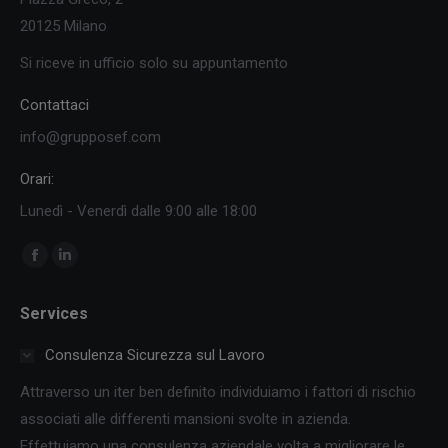
20125 Milano
Si riceve in ufficio solo su appuntamento
Contattaci
info@grupposef.com
Orari:
Lunedì - Venerdì dalle 9:00 alle 18:00
Ci puoi trovare su:
Facebook
Linkedin
page
page
Services
opens
opens
in
in
Consulenza Sicurezza sul Lavoro
new
new
Attraverso un iter ben definito individuiamo i fattori di rischio
window
window
associati alle differenti mansioni svolte in azienda.
Effettuiamo una consulenza aziendale volta a migliorare le