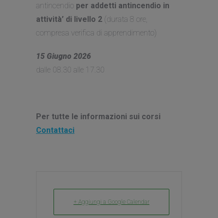
antincendio
per addetti antincendio in
attività’ di livello 2
(durata 8 ore,
compresa verifica di apprendimento)
15 Giugno 2026
dalle 08.30 alle 17.30
Per tutte le informazioni sui corsi
Contattaci
+ Aggiungi a Google Calendar