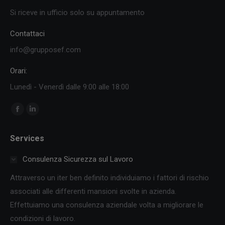
Si riceve in ufficio solo su appuntamento
Contattaci
info@grupposef.com
Orari:
Lunedì - Venerdì dalle 9:00 alle 18:00
Ci puoi trovare su:
Facebook
Linkedin
page
page
Services
opens
opens
in
in
Consulenza Sicurezza sul Lavoro
new
new
Attraverso un iter ben definito individuiamo i fattori di rischio
window
window
associati alle differenti mansioni svolte in azienda.
Effettuiamo una consulenza aziendale volta a migliorare le
condizioni di lavoro.