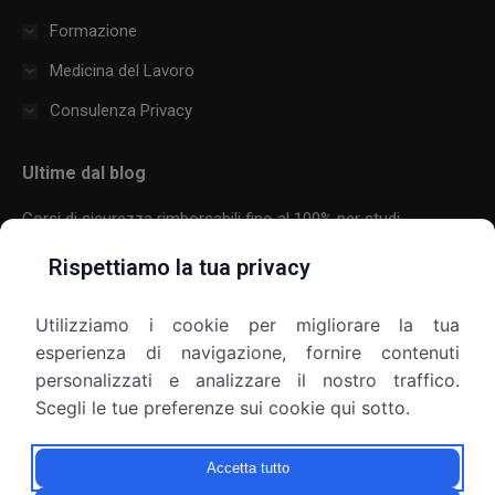
Formazione
Medicina del Lavoro
Consulenza Privacy
Ultime dal blog
Corsi di sicurezza rimborsabili fino al 100% per studi
professionali
Rispettiamo la tua privacy
30 Luglio 2026
Utilizziamo i cookie per migliorare la tua
Formazione sulla sicurezza per aziende con molti dipendenti:
esperienza di navigazione, fornire contenuti
come organizzare corsi, scadenze e più sedi
personalizzati e analizzare il nostro traffico.
25 Luglio 2026
Scegli le tue preferenze sui cookie qui sotto.
Armadietti aziendali e privacy: il datore di lavoro può aprirli?
Accetta tutto
9 Luglio 2026