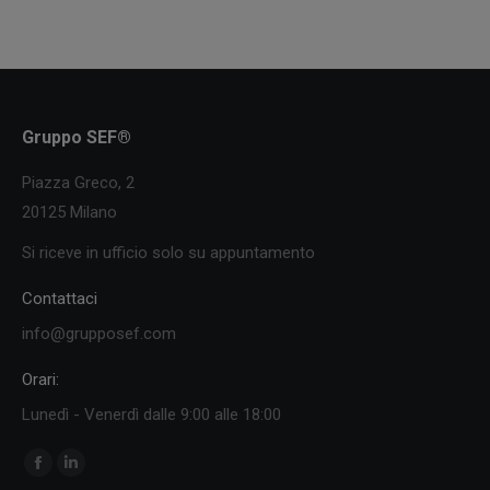
Gruppo SEF®
Piazza Greco, 2
20125 Milano
Si riceve in ufficio solo su appuntamento
Contattaci
info@grupposef.com
Orari:
Lunedì - Venerdì dalle 9:00 alle 18:00
Ci puoi trovare su:
Facebook
Linkedin